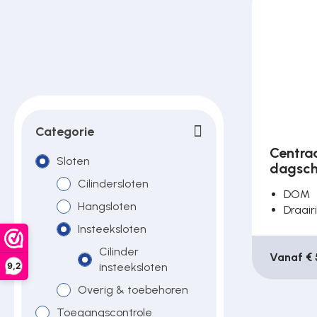
Poortonderdelen
Pulsgevers
Sloten
Categorie
Centraa
Sloten
dagsch
Toegangscontrole
Cilindersloten
DOM
Hangsloten
Draair
Toegangsverlening
Insteeksloten
Cilinder
Vanaf € 
9,2
insteeksloten
Voedingen
Overig & toebehoren
Toegangscontrole