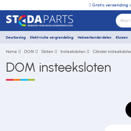
Gratis verzending
v
Deurbeslag
Elektrische vergrendeling
Hekwerkonderdelen
Kluizen
Home
DOM
Sloten
Insteeksloten
Cilinder insteekslote
Deurbeslag
DOM insteeksloten
Elektrische vergrendeling
Hekwerkonderdelen
Kluizen