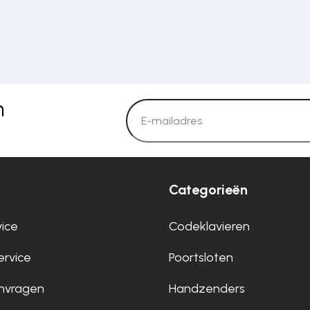
n
Categorieën
vice
Codeklavieren
rvice
Poortsloten
nvragen
Handzenders