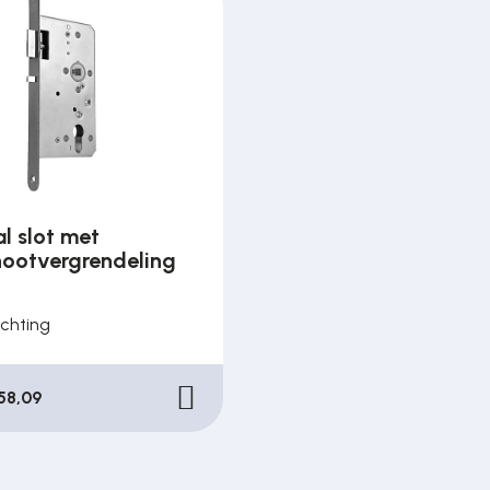
l slot met
ootvergrendeling
ichting
58,09