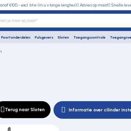
anaf €100,- excl. btw (m.u.v lange lengtes)
Advies op maat
Snelle lev
Poortonderdelen
Pulsgevers
Sloten
Toegangscontrole
Toegangsve
n
Terug naar Sloten
Informatie over cilinder ins