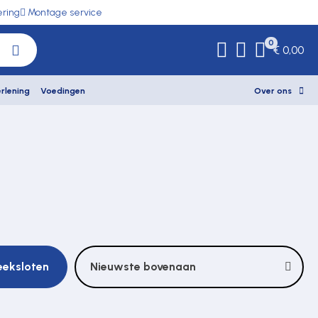
ering
Montage service
0
€ 0,00
rlening
Voedingen
Over ons
teeksloten
Nieuwste bovenaan