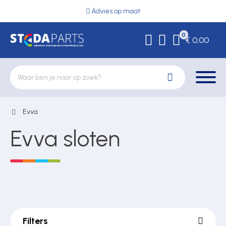
Advies op maat
0
€ 0,00
Evva
Deurbeslag
Evva sloten
Elektrische vergrendeling
Hekwerkonderdelen
Filters
Kluizen