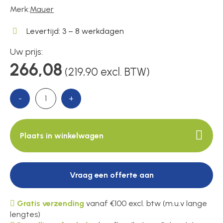
Voedingen
Merk:
Mauer
Levertijd: 3 – 8 werkdagen
Over ons
Uw prijs:
266,08
(219,90 excl. BTW)
Contact
-
+
Plaats in winkelwagen
Vraag een offerte aan
Gratis verzending
vanaf €100 excl. btw (m.u.v lange
lengtes)