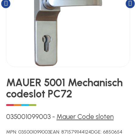
Kluizen
Poortonderdelen
Pulsgevers
Sloten
MAUER 5001 Mechanisch
codeslot PC72
Toegangscontrole
Toegangsverlening
035001099003
-
Mauer Code sloten
MPN:
035001099003
EAN:
8715791144124
DGE:
6850654