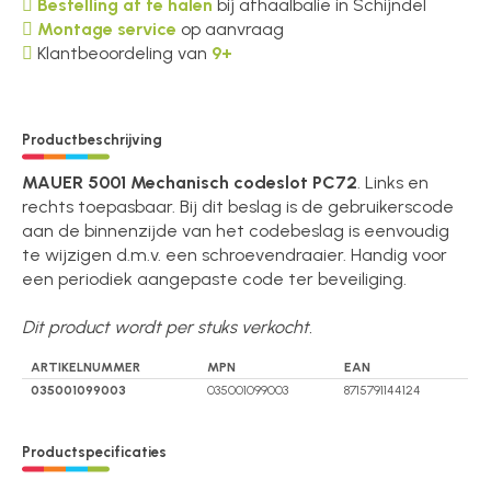
Bestelling af te halen
bij afhaalbalie in Schijndel
Montage service
op aanvraag
Klantbeoordeling van
9+
Productbeschrijving
MAUER 5001 Mechanisch codeslot PC72
. Links en
rechts toepasbaar. Bij dit beslag is de gebruikerscode
aan de binnenzijde van het codebeslag is eenvoudig
te wijzigen d.m.v. een schroevendraaier. Handig voor
een periodiek aangepaste code ter beveiliging.
Dit product wordt per stuks verkocht.
ARTIKELNUMMER
MPN
EAN
035001099003
035001099003
8715791144124
Productspecificaties