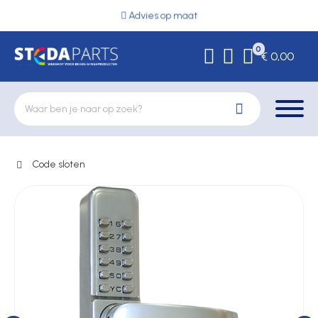
Advies op maat
0
€ 0,00
Code sloten
Deurbeslag
Elektrische vergrendeling
Hekwerkonderdelen