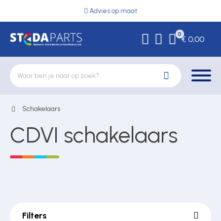
Advies op maat
0
€ 0,00
Schakelaars
Deurbeslag
CDVI schakelaars
Elektrische vergrendeling
Hekwerkonderdelen
Filters
Kluizen