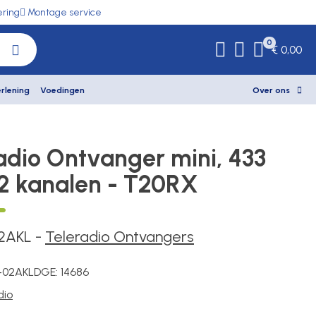
ering
Montage service
0
€ 0,00
rlening
Voedingen
Over ons
adio Ontvanger mini, 433
2 kanalen - T20RX
2AKL
-
Teleradio Ontvangers
-02AKL
DGE:
14686
dio