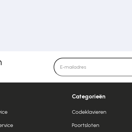
n
Categorieën
vice
Codeklavieren
rvice
Poortsloten