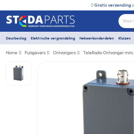
Gratis verzending
v
Deurbeslag
Elektrische vergrendeling
Hekwerkonderdelen
Kluizen
Home
Pulsgevers
Ontvangers
TeleRadio Ontvanger mini,
Deurbeslag
Elektrische vergrendeling
Hekwerkonderdelen
Kluizen