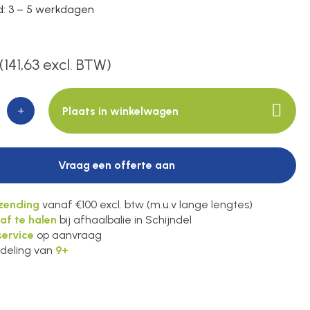
jd: 3 – 5 werkdagen
(141,63 excl. BTW)
+
Plaats in winkelwagen
Vraag een offerte aan
rzending
vanaf €100 excl. btw (m.u.v lange lengtes)
 af te halen
bij afhaalbalie in Schijndel
ervice
op aanvraag
deling van
9+