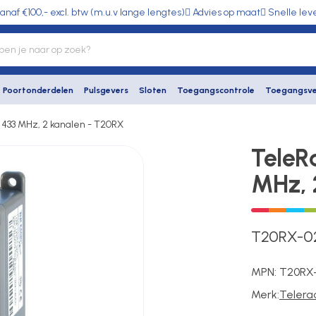
anaf €100,- excl. btw (m.u.v lange lengtes)
Advies op maat
Snelle lev
Poortonderdelen
Pulsgevers
Sloten
Toegangscontrole
Toegangsve
 433 MHz, 2 kanalen - T20RX
TeleR
MHz, 
T20RX-0
MPN:
T20RX
Merk:
Telera