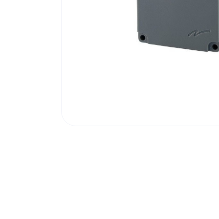
Poortonderdelen
Pulsgevers
Sloten
Toegangscontrole
Toegangsverlening
Voedingen