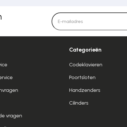
n
Categorieën
vice
Codeklavieren
rvice
Poortsloten
nvragen
Handzenders
Cilinders
de vragen