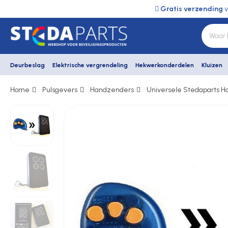
Gratis verzending
v
Deurbeslag
Elektrische vergrendeling
Hekwerkonderdelen
Kluizen
Home
Pulsgevers
Handzenders
Universele Stedaparts 
Deurbeslag
Elektrische vergrendeling
Hekwerkonderdelen
Kluizen