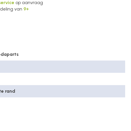
ervice
op aanvraag
deling van
9+
edaparts
te rand