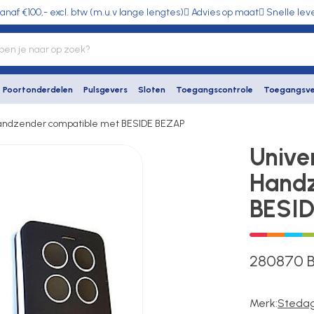
anaf €100,- excl. btw (m.u.v lange lengtes)
Advies op maat
Snelle lev
Poortonderdelen
Pulsgevers
Sloten
Toegangscontrole
Toegangsve
Handzender compatible met BESIDE BEZAP
Unive
Handz
BESI
280870 
Merk:
Steda