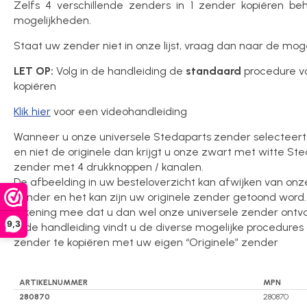
Zelfs 4 verschillende zenders in 1 zender kopiëren be
mogelijkheden.
Staat uw zender niet in onze lijst, vraag dan naar de mog
LET OP:
Volg in de handleiding de
standaard
procedure v
kopiëren
Klik hier
voor een videohandleiding
Wanneer u onze universele Stedaparts zender selecteert
en niet de originele dan krijgt u onze zwart met witte St
zender met 4 drukknoppen / kanalen.
De afbeelding in uw besteloverzicht kan afwijken van onz
zender en het kan zijn uw originele zender getoond word.
rekening mee dat u dan wel onze universele zender ontv
9,3
In de handleiding vindt u de diverse mogelijke procedure
zender te kopiëren met uw eigen “Originele” zender
ARTIKELNUMMER
MPN
280870
280870