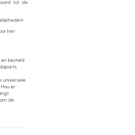
hoord tot de
elijkheden!
oor het
 en besteld
edaparts
e universele
 Hou er
angt.
s om de