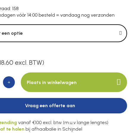
raad
: 158
dagen vóór 14:00 besteld = vandaag nog verzonden
 een optie
18,60 excl. BTW)
+
Plaats in winkelwagen
Vraag een offerte aan
rzending
vanaf €100 excl. btw (m.u.v lange lengtes)
 af te halen
bij afhaalbalie in Schijndel