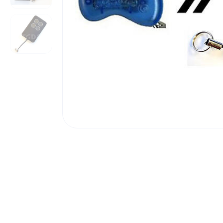
Poortonderdelen
Pulsgevers
Sloten
Toegangscontrole
Toegangsverlening
Voedingen