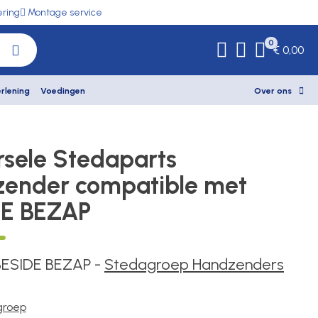
ering
Montage service
0
€ 0,00
rlening
Voedingen
Over ons
rsele Stedaparts
ender compatible met
DE BEZAP
BESIDE BEZAP
-
Stedagroep Handzenders
groep