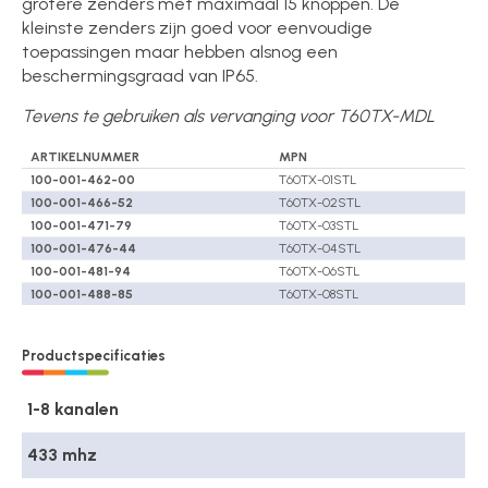
grotere zenders met maximaal 15 knoppen. De
kleinste zenders zijn goed voor eenvoudige
toepassingen maar hebben alsnog een
beschermingsgraad van IP65.
Tevens te gebruiken als vervanging voor T60TX-MDL
ARTIKELNUMMER
MPN
100-001-462-00
T60TX-01STL
100-001-466-52
T60TX-02STL
100-001-471-79
T60TX-03STL
100-001-476-44
T60TX-04STL
100-001-481-94
T60TX-06STL
100-001-488-85
T60TX-08STL
Productspecificaties
1-8 kanalen
433 mhz