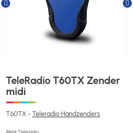
Kluizen
Poortonderdelen
Pulsgevers
Sloten
TeleRadio T60TX Zender
midi
Toegangscontrole
Toegangsverlening
T60TX
-
Teleradio Handzenders
Merk:
Teleradio