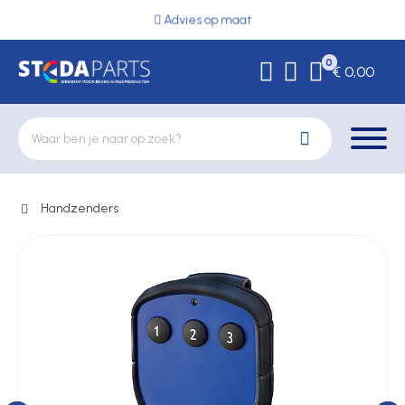
Advies op maat
0
€ 0,00
Handzenders
Deurbeslag
Elektrische vergrendeling
Hekwerkonderdelen