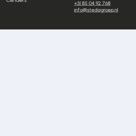
Cilinders
+31 85 04 92 768
info@stedagroep.nl
Algemene
Privacyverklaring
voorwaarden
Cookiestatement
Disclaimer
Sitemap