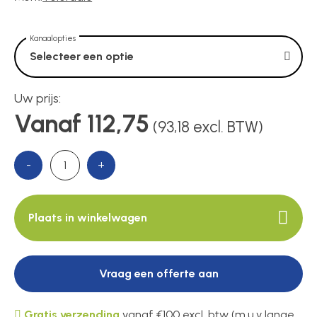
Voedingen
Kanaalopties
Over ons
Selecteer een optie
Uw prijs:
Contact
Vanaf 112,75
(93,18 excl. BTW)
-
+
Plaats in winkelwagen
Vraag een offerte aan
Gratis verzending
vanaf €100 excl. btw (m.u.v lange