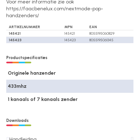
Voor meer informatie zie ook
https://faacbenelux.com/nextmode-pop-
handzenders/
ARTIKELNUMMER
MPN
EAN
145421
145421
8055195060829
145423
145423
8055195061345
Productspecificaties
Originele hanzender
433mhz
1 kanaals of 7 kanaals zender
Downloads
Handleiding