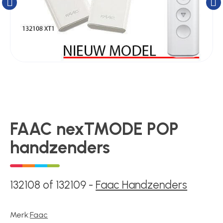
Kluizen
Poortonderdelen
Pulsgevers
Sloten
FAAC nexTMODE POP
handzenders
Toegangscontrole
132108 of 132109
-
Faac Handzenders
Toegangsverlening
Merk:
Faac