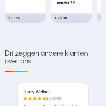
zender 7K
k
z
€ 81,55
€ 96,80
€ 2
Dit zeggen andere klanten
over ons