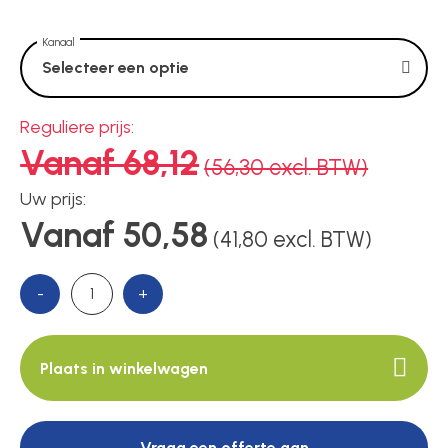
Voedingen
Kanaal
Selecteer een optie
Over ons
Reguliere prijs:
Vanaf 68,12
Contact
(56,30 excl. BTW)
Uw prijs:
Vanaf 50,58
(41,80 excl. BTW)
-
+
Plaats in winkelwagen
Vraag een offerte aan