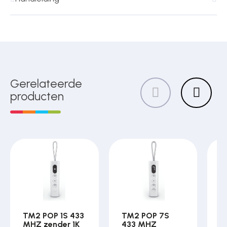
Gerelateerde
producten
TM2 POP 1S 433
TM2 POP 7S
F
MHZ zender 1K
433 MHZ
p