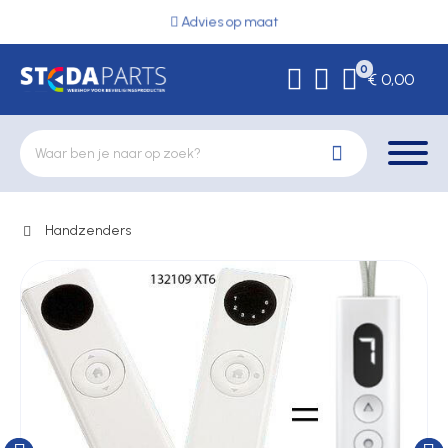
Advies op maat
0
€ 0,00
Handzenders
Deurbeslag
Elektrische vergrendeling
Hekwerkonderdelen