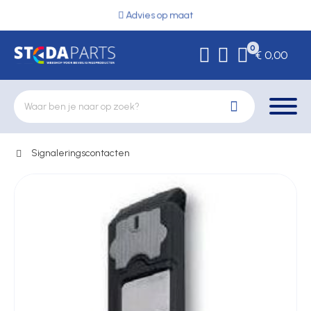
Advies op maat
0
€ 0,00
Signaleringscontacten
Deurbeslag
Elektrische vergrendeling
Hekwerkonderdelen
Kluizen