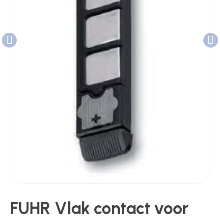
Poortonderdelen
Pulsgevers
Sloten
Toegangscontrole
Toegangsverlening
FUHR Vlak contact voor
Voedingen