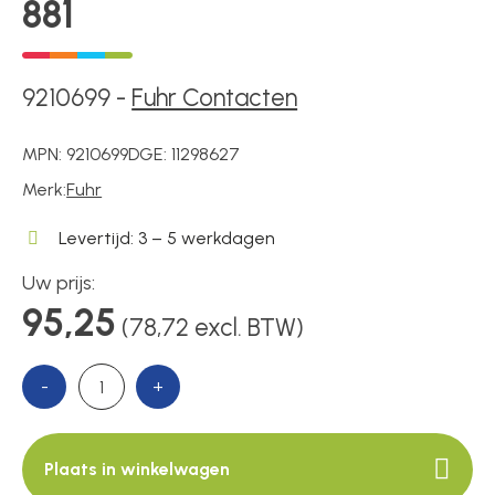
881
Over ons
9210699
-
Fuhr Contacten
MPN:
9210699
DGE:
11298627
Contact
Merk:
Fuhr
Levertijd: 3 – 5 werkdagen
Uw prijs:
95,25
(78,72 excl. BTW)
-
+
Plaats in winkelwagen