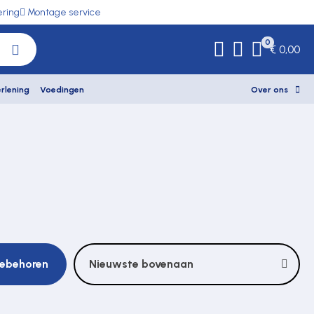
ering
Montage service
0
€ 0,00
rlening
Voedingen
Over ons
oebehoren
Nieuwste bovenaan