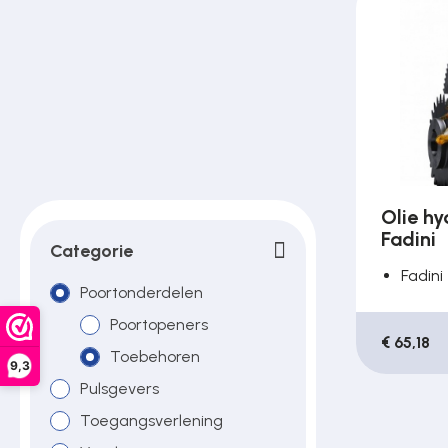
Poortonderdelen
Pulsgevers
Sloten
Olie hy
Fadini
Toegangscontrole
Categorie
Fadini
Poortonderdelen
Toegangsverlening
Poortopeners
€ 65,18
Toebehoren
9,3
Pulsgevers
Voedingen
Toegangsverlening