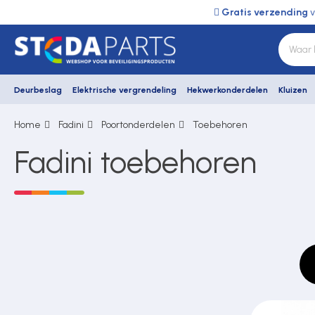
Gratis verzending
v
Deurbeslag
Elektrische vergrendeling
Hekwerkonderdelen
Kluizen
Home
Fadini
Poortonderdelen
Toebehoren
Deurbeslag
Fadini toebehoren
Elektrische vergrendeling
Hekwerkonderdelen
Kluizen