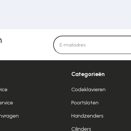
n
Categorieën
vice
Codeklavieren
rvice
Poortsloten
nvragen
Handzenders
Cilinders