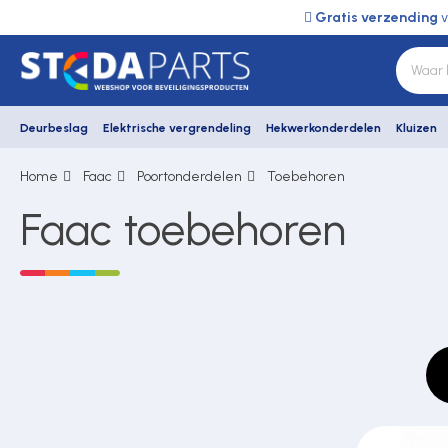
Gratis verzending
v
Deurbeslag
Elektrische vergrendeling
Hekwerkonderdelen
Kluizen
Home
Faac
Poortonderdelen
Toebehoren
Deurbeslag
Faac toebehoren
Elektrische vergrendeling
Hekwerkonderdelen
Kluizen