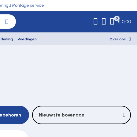
ering
Montage service
0
€ 0,00
rlening
Voedingen
Over ons
oebehoren
Nieuwste bovenaan