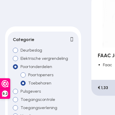
Poortonderdelen
Pulsgevers
Categorie
Sloten
Deurbeslag
FAAC J
Elektrische vergrendeling
Toegangscontrole
Faac
Poortonderdelen
Poortopeners
Toegangsverlening
Toebehoren
€ 1,33
Pulsgevers
9,2
Toegangscontrole
Voedingen
Toegangsverlening