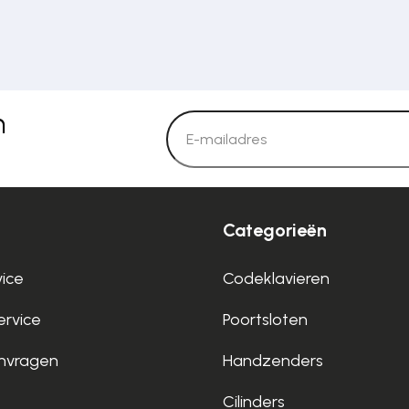
n
Categorieën
vice
Codeklavieren
rvice
Poortsloten
nvragen
Handzenders
Cilinders