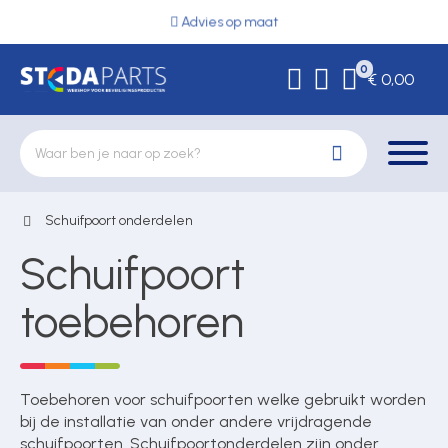
Advies op maat
0
€ 0,00
Schuifpoort onderdelen
Deurbeslag
Schuifpoort
Elektrische vergrendeling
toebehoren
Hekwerkonderdelen
Toebehoren voor schuifpoorten welke gebruikt worden
bij de installatie van onder andere vrijdragende
schuifpoorten. Schuifpoortonderdelen zijn onder
Kluizen