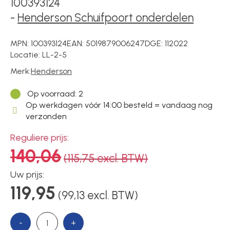
100393124
Voedingen
-
Henderson Schuifpoort onderdelen
Over ons
MPN:
100393124
EAN:
5019879006247
DGE:
112022
Locatie:
LL-2-5
Merk:
Henderson
Contact
Op voorraad
: 2
Op werkdagen vóór 14:00 besteld = vandaag nog
verzonden
Reguliere prijs:
140,06
(115,75 excl. BTW)
Uw prijs:
119,95
(99,13 excl. BTW)
-
+