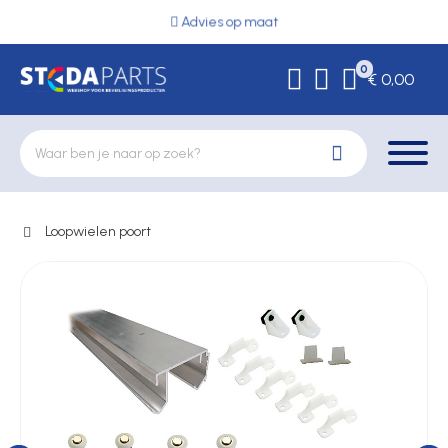
Advies op maat
0
€ 0,00
Loopwielen poort
Deurbeslag
Elektrische vergrendeling
Hekwerkonderdelen