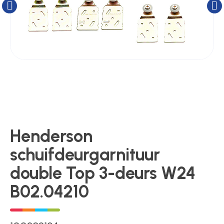
Kluizen
Poortonderdelen
Pulsgevers
Sloten
Henderson
schuifdeurgarnituur
Toegangscontrole
double Top 3-deurs W24
B02.04210
Toegangsverlening