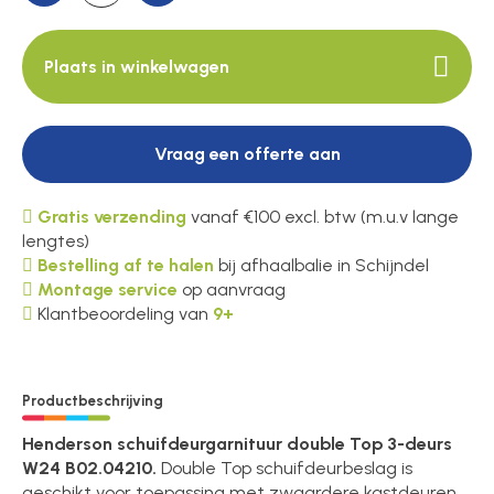
Plaats in winkelwagen
Vraag een offerte aan
Gratis verzending
vanaf €100 excl. btw (m.u.v lange
lengtes)
Bestelling af te halen
bij afhaalbalie in Schijndel
Montage service
op aanvraag
Klantbeoordeling van
9+
Productbeschrijving
Henderson schuifdeurgarnituur double Top 3-deurs
W24 B02.04210.
Double Top schuifdeurbeslag is
geschikt voor toepassing met zwaardere kastdeuren.