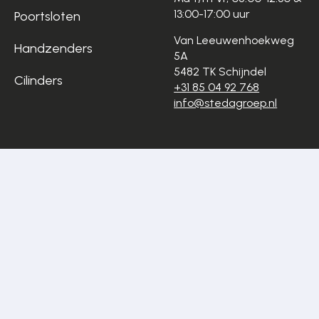
13:00-17:00 uur
Poortsloten
Van Leeuwenhoekweg
Handzenders
5A
5482 TK Schijndel
Cilinders
+31 85 04 92 768
info@stedagroep.nl
Algemene
Privacyverklaring