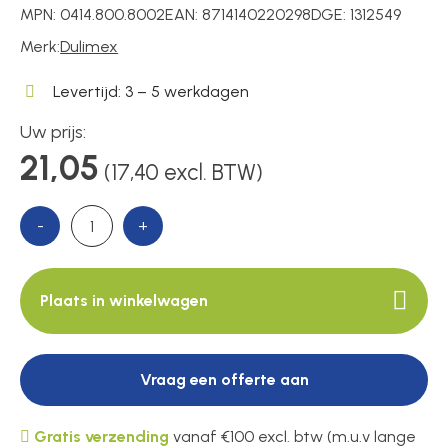
Voedingen
MPN:
0414.800.8002
EAN:
8714140220298
DGE:
1312549
Merk:
Dulimex
Over ons
Levertijd: 3 – 5 werkdagen
Uw prijs:
21,05
Contact
(17,40 excl. BTW)
-
+
Plaats in winkelwagen
Vraag een offerte aan
Gratis verzending
vanaf €100 excl. btw (m.u.v lange