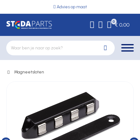
Advies op maat
0
€ 0,00
Magneetsloten
Deurbeslag
Elektrische vergrendeling
Hekwerkonderdelen