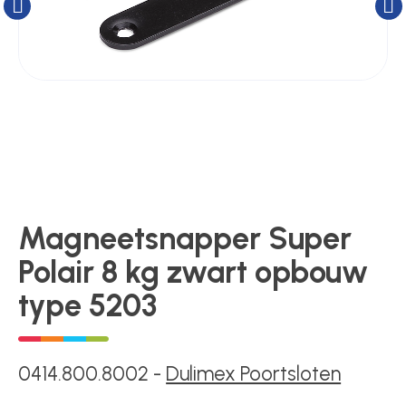
Kluizen
Poortonderdelen
Pulsgevers
Sloten
Magneetsnapper Super
Polair 8 kg zwart opbouw
Toegangscontrole
type 5203
Toegangsverlening
0414.800.8002
-
Dulimex Poortsloten