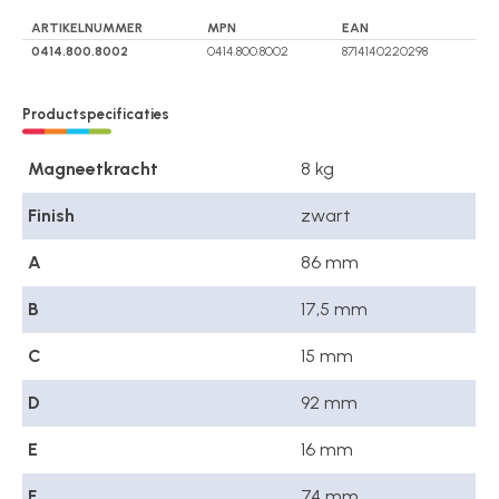
ARTIKELNUMMER
MPN
EAN
0414.800.8002
0414.800.8002
8714140220298
Productspecificaties
Magneetkracht
8 kg
Finish
zwart
A
86 mm
B
17,5 mm
C
15 mm
D
92 mm
E
16 mm
F
74 mm