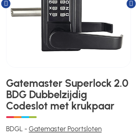
Kluizen
Poortonderdelen
Pulsgevers
Sloten
Gatemaster Superlock 2.0
BDG Dubbelzijdig
Toegangscontrole
Codeslot met krukpaar
Toegangsverlening
BDGL
-
Gatemaster Poortsloten