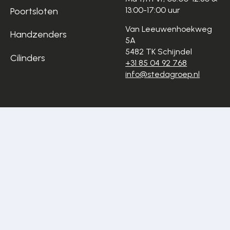
13:00-17:00 uur
Poortsloten
Van Leeuwenhoekweg
Handzenders
5A
5482 TK Schijndel
Cilinders
+31 85 04 92 768
info@stedagroep.nl
Algemene
Privacyverklaring