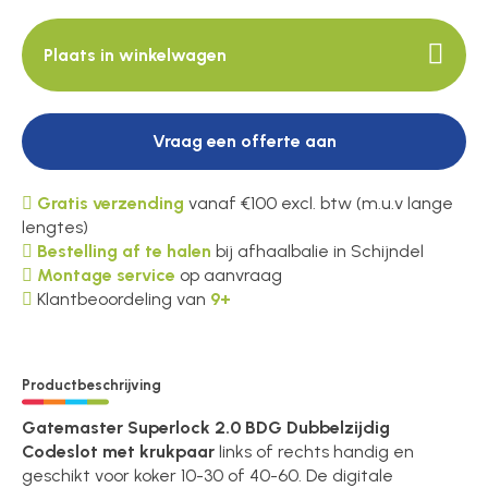
Plaats in winkelwagen
Vraag een offerte aan
Gratis verzending
vanaf €100 excl. btw (m.u.v lange
lengtes)
Bestelling af te halen
bij afhaalbalie in Schijndel
Montage service
op aanvraag
Klantbeoordeling van
9+
Productbeschrijving
Gatemaster Superlock 2.0 BDG Dubbelzijdig
Codeslot met krukpaar
links of rechts handig en
geschikt voor koker 10-30 of 40-60. De digitale