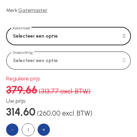
Voedingen
Merk:
Gatemaster
Over ons
Kokermaat
Selecteer een optie
Contact
Draairichting
Selecteer een optie
Reguliere prijs:
379,66
(313,77 excl. BTW)
Uw prijs:
314,60
(260,00 excl. BTW)
-
+