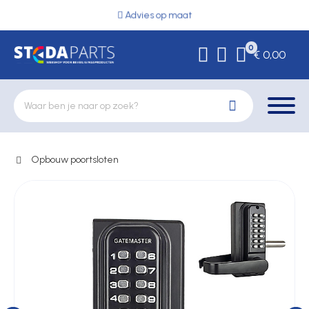
Advies op maat
0
€ 0,00
Opbouw poortsloten
Deurbeslag
Elektrische vergrendeling
Hekwerkonderdelen