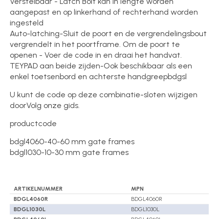
Verstelbaar - Latch Bolt kan in lengte worden
aangepast en op linkerhand of rechterhand worden
ingesteld
Auto-latching-Sluit de poort en de vergrendelingsbout
vergrendelt in het poortframe. Om de poort te
openen - Voer de code in en draai het handvat.
TEYPAD aan beide zijden-Ook beschikbaar als een
enkel toetsenbord en achterste handgreepbdgsl
U kunt de code op deze combinatie-sloten wijzigen
doorVolg onze gids.
productcode
bdgl4060-40-60 mm gate frames
bdgl1030-10-30 mm gate frames
ARTIKELNUMMER
MPN
BDGL4060R
BDGL4060R
BDGL1030L
BDGL1030L