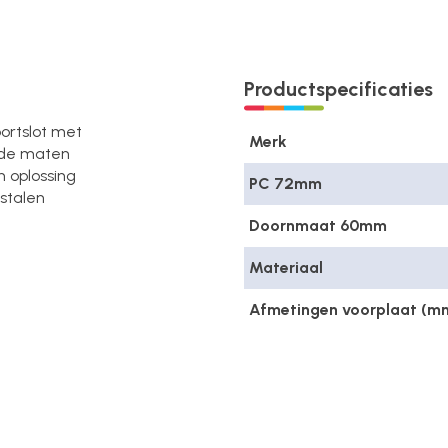
Productspecificaties
ortslot met
Merk
nde maten
 oplossing
PC 72mm
 stalen
Doornmaat 60mm
Materiaal
Afmetingen voorplaat (m