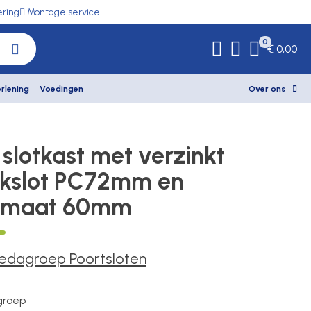
ering
Montage service
0
€ 0,00
rlening
Voedingen
Over ons
 slotkast met verzinkt
ekslot PC72mm en
nmaat 60mm
edagroep Poortsloten
groep