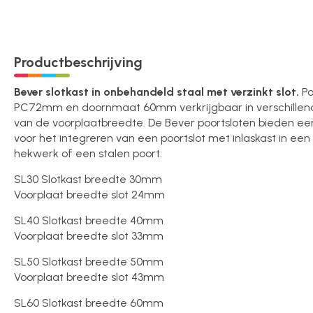
Over ons
Productbeschrijving
Contact
Bever slotkast in onbehandeld staal met verzinkt slot.
Po
PC72mm en doornmaat 60mm verkrijgbaar in verschille
van de voorplaatbreedte. De Bever poortsloten bieden een
voor het integreren van een poortslot met inlaskast in een
hekwerk of een stalen poort.
SL30 Slotkast breedte 30mm
Voorplaat breedte slot 24mm
SL40 Slotkast breedte 40mm
Voorplaat breedte slot 33mm
SL50 Slotkast breedte 50mm
Voorplaat breedte slot 43mm
SL60 Slotkast breedte 60mm