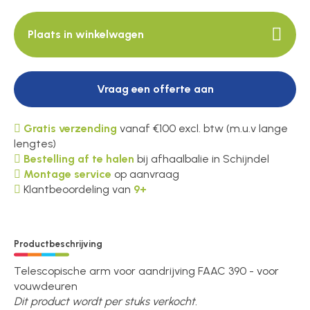
Plaats in winkelwagen
Over ons
Vraag een offerte aan
Contact
Gratis verzending
vanaf €100 excl. btw (m.u.v lange
lengtes)
Bestelling af te halen
bij afhaalbalie in Schijndel
Montage service
op aanvraag
Klantbeoordeling van
9+
Productbeschrijving
Telescopische arm voor aandrijving FAAC 390 - voor
vouwdeuren
Dit product wordt per stuks verkocht.