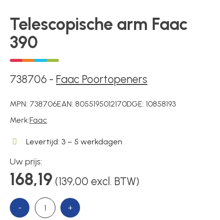
Telescopische arm Faac
Poortonderdelen
390
Pulsgevers
738706
-
Faac Poortopeners
MPN:
738706
EAN:
8055195012170
DGE:
10858193
Sloten
Merk:
Faac
Levertijd: 3 – 5 werkdagen
Toegangscontrole
Uw prijs:
168,19
(139,00 excl. BTW)
Toegangsverlening
-
+
Voedingen