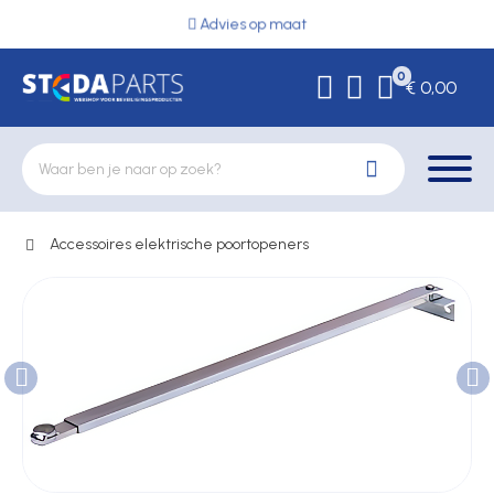
Advies op maat
0
€ 0,00
Accessoires elektrische poortopeners
Deurbeslag
Elektrische vergrendeling
Hekwerkonderdelen
Kluizen