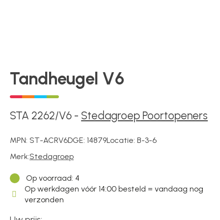
Kluizen
Poortonderdelen
Tandheugel V6
Pulsgevers
Sloten
STA 2262/V6
-
Stedagroep Poortopeners
MPN:
ST-ACRV6
DGE:
14879
Locatie:
B-3-6
Toegangscontrole
Merk:
Stedagroep
Op voorraad
: 4
Toegangsverlening
Op werkdagen vóór 14:00 besteld = vandaag nog
verzonden
Uw prijs: