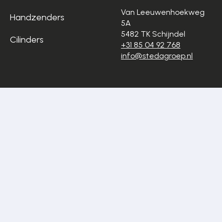
Van Leeuwenhoekweg
Handzenders
5A
5482 TK Schijndel
Cilinders
+31 85 04 92 768
info@stedagroep.nl
Algemene
Privacyverklaring
voorwaarden