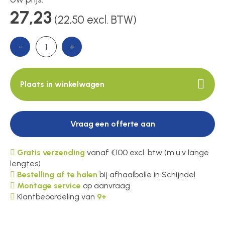
Voedingen
27,23
(22,50 excl. BTW)
Over ons
-
+
Contact
Plaats in winkelwagen
Vraag een offerte aan
Gratis verzending
vanaf €100 excl. btw (m.u.v lange
lengtes)
Bestelling af te halen
bij afhaalbalie in Schijndel
Montage service
op aanvraag
Klantbeoordeling van
9+