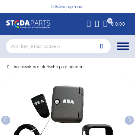
Advies op maat
0
€ 0,00
Accessoires elektrische poortopeners
Deurbeslag
Elektrische vergrendeling
Hekwerkonderdelen
Kluizen