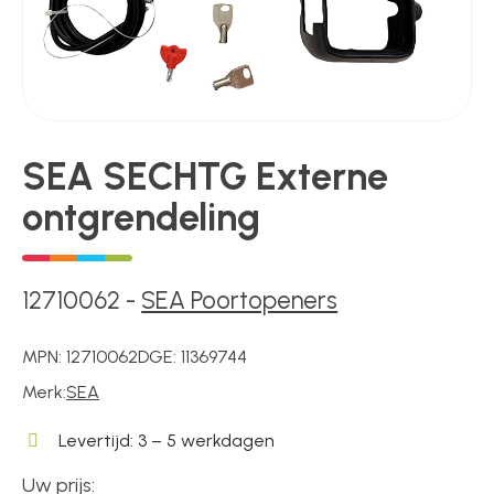
Poortonderdelen
Pulsgevers
SEA SECHTG Externe
ontgrendeling
Sloten
12710062
-
SEA Poortopeners
Toegangscontrole
MPN:
12710062
DGE:
11369744
Merk:
SEA
Toegangsverlening
Levertijd: 3 – 5 werkdagen
Uw prijs:
Voedingen