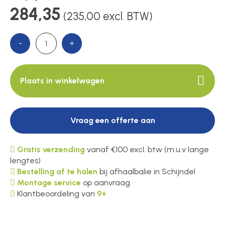
284,35
(235,00 excl. BTW)
Over ons
-
+
Contact
Plaats in winkelwagen
Vraag een offerte aan
Gratis verzending
vanaf €100 excl. btw (m.u.v lange
lengtes)
Bestelling af te halen
bij afhaalbalie in Schijndel
Montage service
op aanvraag
Klantbeoordeling van
9+