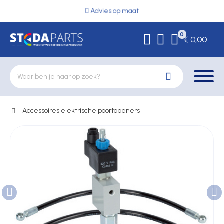
Advies op maat
0
€ 0,00
Accessoires elektrische poortopeners
Deurbeslag
Elektrische vergrendeling
Hekwerkonderdelen
Kluizen