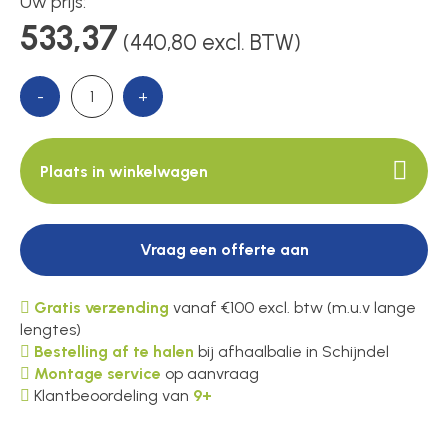
Uw prijs:
533,37
(440,80 excl. BTW)
Over ons
-
+
Contact
Plaats in winkelwagen
Vraag een offerte aan
Gratis verzending
vanaf €100 excl. btw (m.u.v lange
lengtes)
Bestelling af te halen
bij afhaalbalie in Schijndel
Montage service
op aanvraag
Klantbeoordeling van
9+