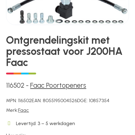
Poortonderdelen
Ontgrendelingskit met
Pulsgevers
pressostaat voor J200HA
Faac
Sloten
116502
-
Faac Poortopeners
Toegangscontrole
MPN:
116502
EAN:
8055195004526
DGE:
10857354
Merk:
Faac
Toegangsverlening
Levertijd: 3 – 5 werkdagen
Voedingen