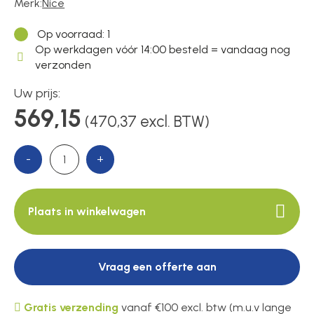
Voedingen
Merk:
Nice
Op voorraad
: 1
Op werkdagen vóór 14:00 besteld = vandaag nog
Over ons
verzonden
Uw prijs:
569,15
Contact
(470,37 excl. BTW)
-
+
Plaats in winkelwagen
Vraag een offerte aan
Gratis verzending
vanaf €100 excl. btw (m.u.v lange