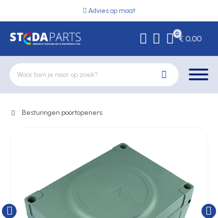
Advies op maat
0
€ 0,00
Besturingen poortopeners
Deurbeslag
Elektrische vergrendeling
Hekwerkonderdelen