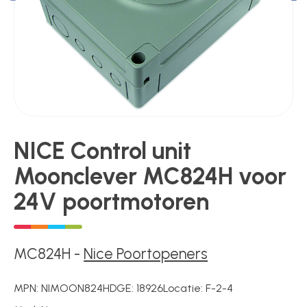
Kluizen
Poortonderdelen
Pulsgevers
NICE Control unit
Sloten
Moonclever MC824H voor
24V poortmotoren
Toegangscontrole
MC824H
-
Nice Poortopeners
Toegangsverlening
MPN:
NIMOON824H
DGE:
18926
Locatie:
F-2-4