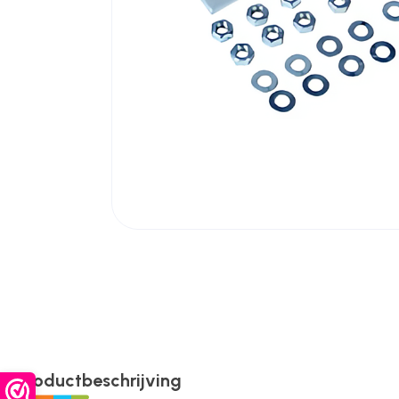
Poortonderdelen
Pulsgevers
Sloten
Toegangscontrole
Toegangsverlening
Voedingen
Productbeschrijving