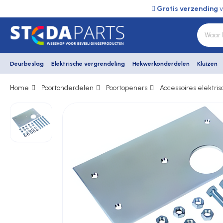
Gratis verzending
v
Deurbeslag
Elektrische vergrendeling
Hekwerkonderdelen
Kluizen
Home
Poortonderdelen
Poortopeners
Accessoires elektri
Deurbeslag
Elektrische vergrendeling
Hekwerkonderdelen
Kluizen