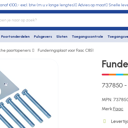
anaf €100,- excl. btw (m.u.v lange lengtes)
Advies op maat
Snelle lev
Poortonderdelen
Pulsgevers
Sloten
Toegangscontrole
Toegangsve
sche poortopeners
Funderingsplaat voor Faac C851
Funde
737850
MPN:
73785
Merk:
Faac
Leverti