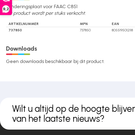
Over ons
Funderingsplaat voor FAAC C851
9,2
Dit product wordt per stuks verkocht.
ARTIKELNUMMER
MPN
EAN
737850
Contact
737850
8055195012118
Downloads
Geen downloads beschikbaar bij dit product.
Wilt u altijd op de hoogte blijve
van het laatste nieuws?