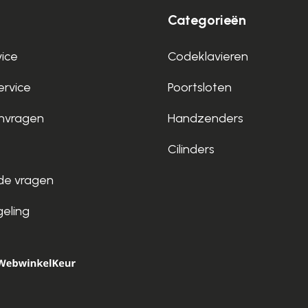
Categorieën
vice
Codeklavieren
rvice
Poortsloten
nvragen
Handzenders
Cilinders
de vragen
geling