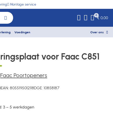
ering
Montage service
0
€ 0,00
rlening
Voedingen
Over ons
ringsplaat voor Faac C851
-
Faac Poortopeners
0
EAN:
8055195012118
DGE:
10858187
jd: 3 – 5 werkdagen