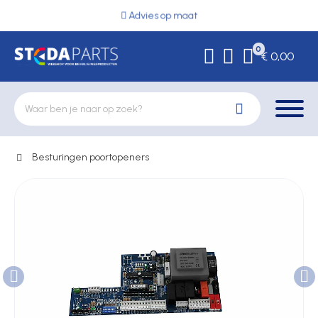
Advies op maat
0
€ 0,00
Besturingen poortopeners
Deurbeslag
Elektrische vergrendeling
Hekwerkonderdelen
Kluizen