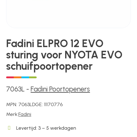
Poortonderdelen
Fadini ELPRO 12 EVO
Pulsgevers
sturing voor NYOTA EVO
schuifpoortopener
Sloten
7063L
-
Fadini Poortopeners
Toegangscontrole
MPN:
7063L
DGE:
11170776
Toegangsverlening
Merk:
Fadini
Levertijd: 3 – 5 werkdagen
Voedingen