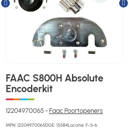
Kluizen
Poortonderdelen
Pulsgevers
Sloten
FAAC S800H Absolute
Encoderkit
Toegangscontrole
Toegangsverlening
12204970065
-
Faac Poortopeners
MPN:
12204970065
DGE:
15584
Locatie:
F-3-6