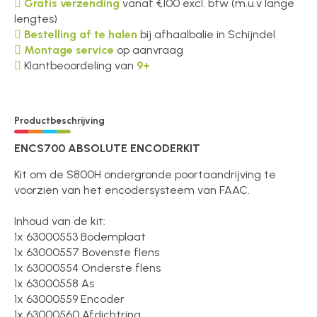
Gratis verzending
vanaf €100 excl. btw (m.u.v lange
lengtes)
Bestelling af te halen
bij afhaalbalie in Schijndel
Montage service
op aanvraag
Klantbeoordeling van
9+
Productbeschrijving
ENCS700 ABSOLUTE ENCODERKIT
Kit om de S800H ondergronde poortaandrijving te
voorzien van het encodersysteem van FAAC.
Inhoud van de kit:
1x 63000553 Bodemplaat
1x 63000557 Bovenste flens
1x 63000554 Onderste flens
1x 63000558 As
1x 63000559 Encoder
1x 63000560 Afdichtring