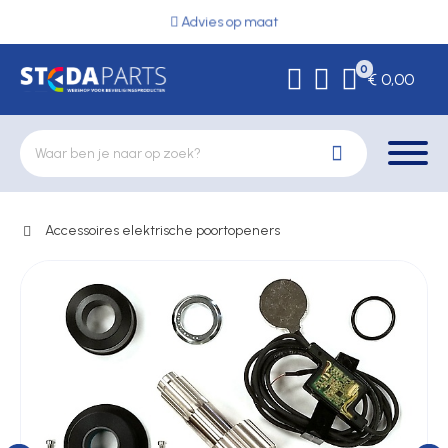
Advies op maat
0
€ 0,00
Accessoires elektrische poortopeners
Deurbeslag
Elektrische vergrendeling
Hekwerkonderdelen