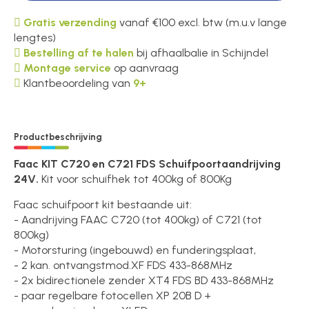
Gratis verzending
vanaf €100 excl. btw (m.u.v lange
lengtes)
Bestelling af te halen
bij afhaalbalie in Schijndel
Montage service
op aanvraag
Klantbeoordeling van
9+
Productbeschrijving
Faac KIT C720 en C721 FDS Schuifpoortaandrijving
24V.
Kit voor schuifhek tot 400kg of 800Kg
Faac schuifpoort kit bestaande uit:
- Aandrijving FAAC C720 (tot 400kg) of C721 (tot
800kg)
- Motorsturing (ingebouwd) en funderingsplaat,
- 2 kan. ontvangstmod.XF FDS 433-868MHz
- 2x bidirectionele zender XT4 FDS BD 433-868MHz
- paar regelbare fotocellen XP 20B D +