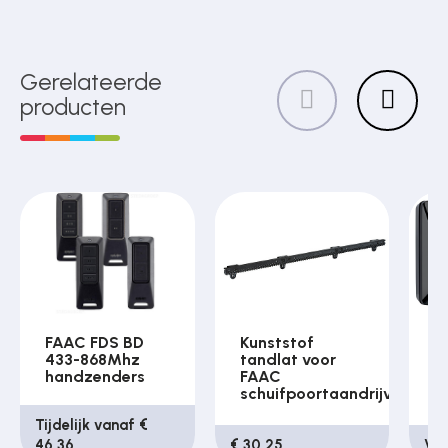
Gerelateerde
producten
FAAC FDS BD
Kunststof
F
433-868Mhz
tandlat voor
R
handzenders
FAAC
f
schuifpoortaandrijving
o
Tijdelijk vanaf €
46,36
€ 30,25
Van