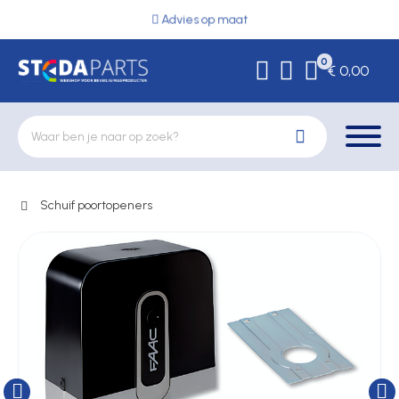
Advies op maat
0
€ 0,00
Schuif poortopeners
Deurbeslag
Elektrische vergrendeling
Hekwerkonderdelen