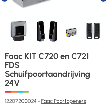
Kluizen
Poortonderdelen
Pulsgevers
Faac KIT C720 en C721
Sloten
FDS
Schuifpoortaandrijving
Toegangscontrole
24V
Toegangsverlening
12207200024
-
Faac Poortopeners