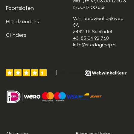
Ma t/m Vr, 08:00-12:30 &
13:00-17:00 uur
Poortsloten
Van Leeuwenhoekweg
Handzenders
5A
5482 TK Schijndel
Cilinders
+31 85 04 92 768
info@stedagroep.nl
Algemene
Privacyverklaring