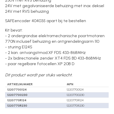
230V met RVS behuizing
24V met gegalvaniseerde behuizing met inox deksel
24V met RVS behuizing
SAFEencoder 404035 apart bij te bestellen
Kit bevat:
- 2 ondergrondse elektromechanische poortmotoren
770N inclusief behuizing en ontgrendelingsarm 110
- sturing E124S
- 2 kan. ontvangstmod.XF FDS 433-868MHz
- 2x bidirectionele zender XT4 FDS BD 433-868MHz
- paar regelbare fotocellen XP 20B D
Dit product wordt per stuks verkocht.
ARTIKELNUMMER
MPN
12207700124
12207700124
12207700230
12207700230
1220770R124
1220770R124
1220770R230
1220770R230