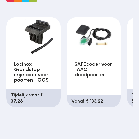
Locinox
SAFEcoder voor
L
Grondstop
FAAC
G
regelbaar voor
draaipoorten
G
poorten - OGS
E
Tijdelijk voor €
Tij
37,26
Vanaf € 133,22
54