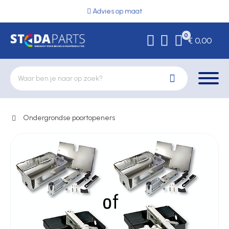
Advies op maat
0
€ 0,00
Ondergrondse poortopeners
Deurbeslag
Elektrische vergrendeling
Hekwerkonderdelen