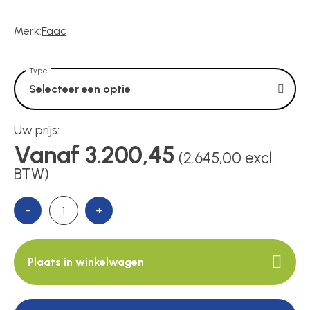
Voedingen
Merk:
Faac
Over ons
Type
Selecteer een optie
Contact
Uw prijs:
Vanaf 3.200,45
(2.645,00 excl.
BTW)
-
+
Plaats in winkelwagen