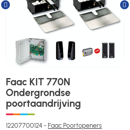
Kluizen
Poortonderdelen
Pulsgevers
Sloten
Faac KIT 770N
Toegangscontrole
Ondergrondse
poortaandrijving
Toegangsverlening
12207700124
-
Faac Poortopeners