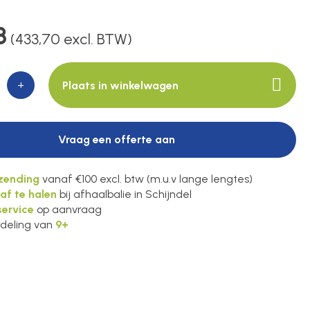
8
(433,70 excl. BTW)
+
Plaats in winkelwagen
Vraag een offerte aan
rzending
vanaf €100 excl. btw (m.u.v lange lengtes)
 af te halen
bij afhaalbalie in Schijndel
ervice
op aanvraag
deling van
9+