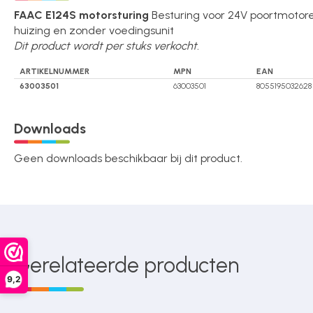
Over ons
FAAC E124S motorsturing
Besturing voor 24V poortmotor
huizing en zonder voedingsunit
Dit product wordt per stuks verkocht.
Contact
ARTIKELNUMMER
MPN
EAN
63003501
63003501
8055195032628
Downloads
Geen downloads beschikbaar bij dit product.
Gerelateerde producten
9,2