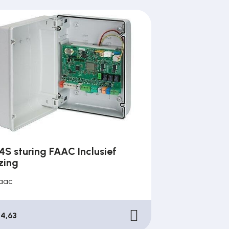
4S sturing FAAC Inclusief
zing
aac
44,63