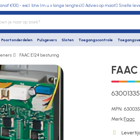
anaf €100,- excl. btw (m.u.v lange lengtes)
Advies op maat
Snelle lev
Poortonderdelen
Pulsgevers
Sloten
Toegangscontrole
Toegangsve
peners
FAAC E124 besturing
FAAC 
6300133
MPN:
630035
Merk:
Faac
Leverti