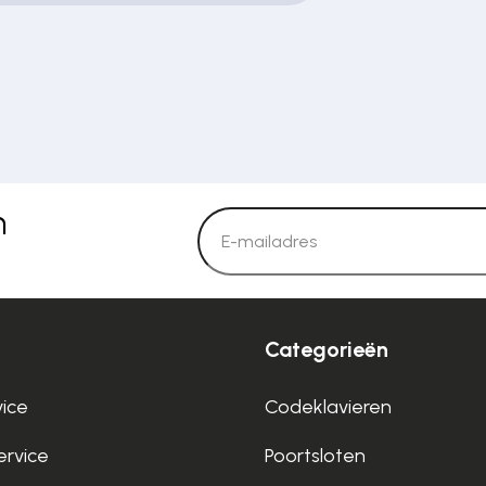
n
Categorieën
vice
Codeklavieren
rvice
Poortsloten