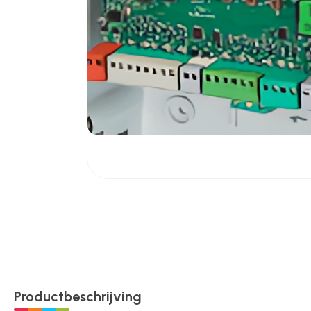
Poortonderdelen
Pulsgevers
Sloten
Toegangscontrole
Toegangsverlening
Voedingen
Productbeschrijving