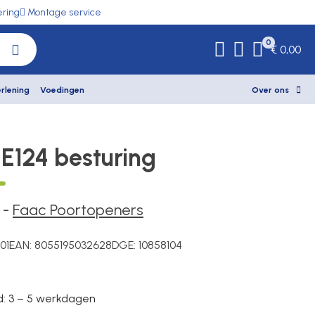
ering
Montage service
0
€ 0,00
rlening
Voedingen
Over ons
E124 besturing
5
-
Faac Poortopeners
01
EAN:
8055195032628
DGE:
10858104
jd: 3 – 5 werkdagen