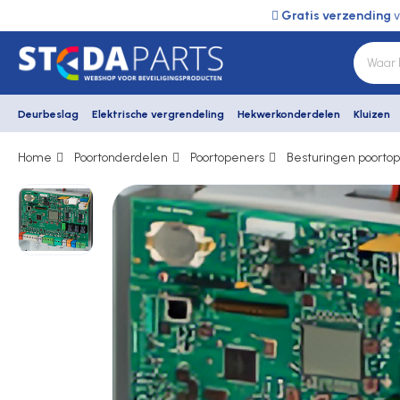
Gratis verzending
v
Deurbeslag
Elektrische vergrendeling
Hekwerkonderdelen
Kluizen
Home
Poortonderdelen
Poortopeners
Besturingen poorto
Deurbeslag
Elektrische vergrendeling
Hekwerkonderdelen
Kluizen