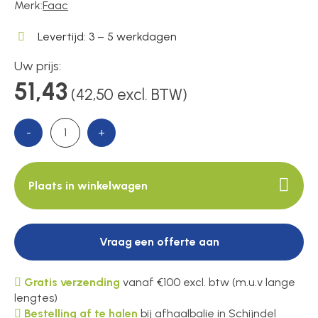
Merk:
Faac
Levertijd: 3 – 5 werkdagen
Over ons
Uw prijs:
51,43
(42,50 excl. BTW)
Contact
-
+
Plaats in winkelwagen
Vraag een offerte aan
Gratis verzending
vanaf €100 excl. btw (m.u.v lange
lengtes)
Bestelling af te halen
bij afhaalbalie in Schijndel