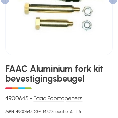
Poortonderdelen
Pulsgevers
Sloten
FAAC Aluminium fork kit
bevestigingsbeugel
Toegangscontrole
Toegangsverlening
4900645
-
Faac Poortopeners
MPN:
4900645
DGE:
14327
Locatie:
A-11-6
Voedingen