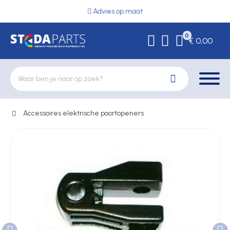
Advies op maat
0
€ 0,00
Accessoires elektrische poortopeners
Deurbeslag
Elektrische vergrendeling
Hekwerkonderdelen
Kluizen