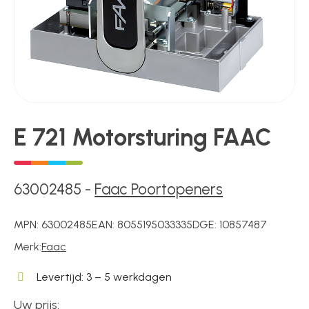
Poortonderdelen
Pulsgevers
E 721 Motorsturing FAAC
Sloten
63002485
-
Faac Poortopeners
Toegangscontrole
MPN:
63002485
EAN:
8055195033335
DGE:
10857487
Merk:
Faac
Toegangsverlening
Levertijd: 3 – 5 werkdagen
Voedingen
Uw prijs: