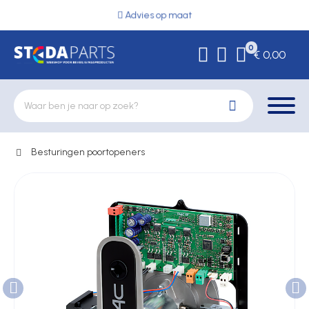
Advies op maat
0
€ 0,00
Besturingen poortopeners
Deurbeslag
Elektrische vergrendeling
Hekwerkonderdelen
Kluizen