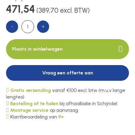
471,54
(389,70 excl. BTW)
Over ons
-
+
Contact
Plaats in winkelwagen
Vraag een offerte aan
Gratis verzending
vanaf €100 excl. btw (m.u.v lange
lengtes)
Bestelling af te halen
bij afhaalbalie in Schijndel
Montage service
op aanvraag
Klantbeoordeling van
9+