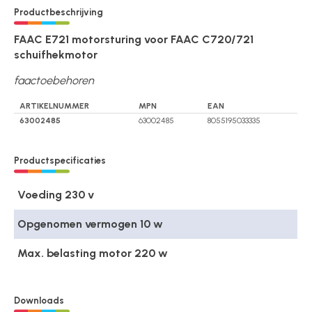
Productbeschrijving
FAAC E721 motorsturing voor FAAC C720/721
schuifhekmotor
faactoebehoren
ARTIKELNUMMER
MPN
EAN
63002485
63002485
8055195033335
Productspecificaties
Voeding 230 v
Opgenomen vermogen 10 w
Max. belasting motor 220 w
Downloads