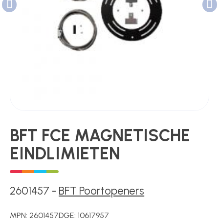
Poortonderdelen
Pulsgevers
Sloten
BFT FCE MAGNETISCHE
Toegangscontrole
EINDLIMIETEN
Toegangsverlening
2601457
-
BFT Poortopeners
Voedingen
MPN:
2601457
DGE:
10617957