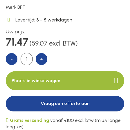
Merk:
BFT
Over ons
Levertijd: 3 – 5 werkdagen
Uw prijs:
71,47
(59,07 excl. BTW)
Contact
-
+
Plaats in winkelwagen
Vraag een offerte aan
Gratis verzending
vanaf €100 excl. btw (m.u.v lange
lengtes)