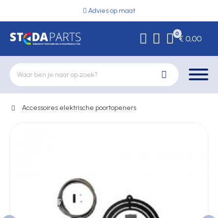
Advies op maat
0
€ 0,00
Accessoires elektrische poortopeners
Deurbeslag
Elektrische vergrendeling
Hekwerkonderdelen
Kluizen