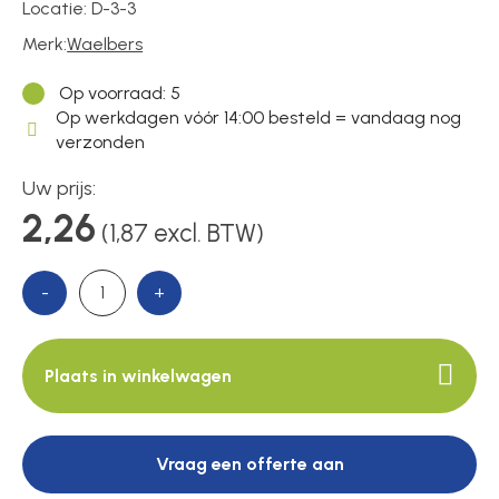
Voedingen
Locatie:
D-3-3
Merk:
Waelbers
Over ons
Op voorraad
: 5
Op werkdagen vóór 14:00 besteld = vandaag nog
verzonden
Contact
Uw prijs:
2,26
(1,87 excl. BTW)
-
+
Plaats in winkelwagen
Vraag een offerte aan