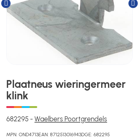
Kluizen
Poortonderdelen
Pulsgevers
Sloten
Plaatneus wieringermeer
klink
Toegangscontrole
Toegangsverlening
682295
-
Waelbers Poortgrendels
MPN:
OND4713
EAN:
8712513016943
DGE:
682295