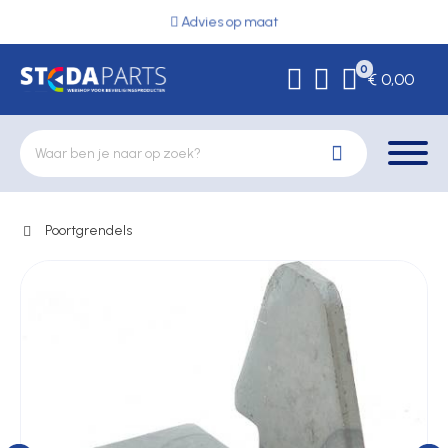
Advies op maat
0
€ 0,00
Poortgrendels
Deurbeslag
Elektrische vergrendeling
Hekwerkonderdelen