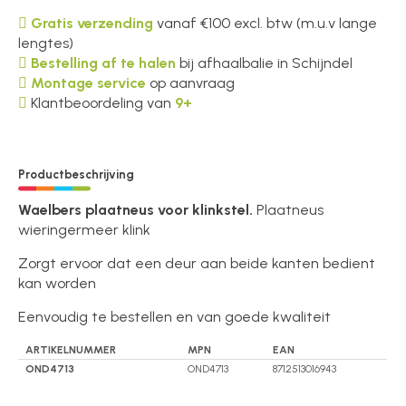
Gratis verzending
vanaf €100 excl. btw (m.u.v lange
lengtes)
Bestelling af te halen
bij afhaalbalie in Schijndel
Montage service
op aanvraag
Klantbeoordeling van
9+
Productbeschrijving
Waelbers plaatneus voor klinkstel.
Plaatneus
wieringermeer klink
Zorgt ervoor dat een deur aan beide kanten bedient
kan worden
Eenvoudig te bestellen en van goede kwaliteit
ARTIKELNUMMER
MPN
EAN
OND4713
OND4713
8712513016943