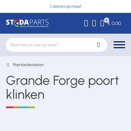
Advies op maat
0
€ 0,00
Poortonderdelen
Deurbeslag
Grande Forge poort
Elektrische vergrendeling
klinken
Hekwerkonderdelen
Kluizen