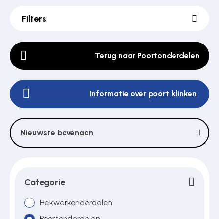
Filters
Poortonderdelen
Terug naar Poortonderdelen
Pulsgevers
Informatie over poort klinken
Sloten
Nieuwste bovenaan
Toegangscontrole
Toegangsverlening
Categorie
Hekwerkonderdelen
Voedingen
Poortonderdelen