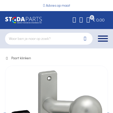
Advies op maat
0
€ 0,00
Poort klinken
Deurbeslag
Elektrische vergrendeling
Hekwerkonderdelen