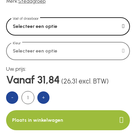
Voedingen
Merk:
Stedagroep
Vast of draaibaar
Over ons
Selecteer een optie
Kleur
Contact
Selecteer een optie
Uw prijs:
Vanaf 31,84
(26,31 excl. BTW)
-
+
Plaats in winkelwagen