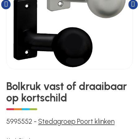
Kluizen
Poortonderdelen
Pulsgevers
Sloten
Bolkruk vast of draaibaar
Toegangscontrole
op kortschild
Toegangsverlening
5995552
-
Stedagroep Poort klinken