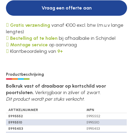
Vraag een offerte aan
Gratis verzending
vanaf €100 excl. btw (m.u.v lange
lengtes)
Bestelling af te halen
bij afhaalbalie in Schijndel
Montage service
op aanvraag
Klantbeoordeling van
9+
Productbeschrijving
Bolkruk vast of draaibaar op kortschild voor
poortsloten.
Verkrijgbaar in zilver of zwart.
Dit product wordt per stuks verkocht.
ARTIKELNUMMER
MPN
5995552
5995552
5995510
5995510
5995453
5995453