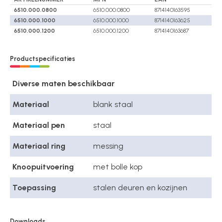
6510.000.0800
6510.000.0800
8714140163595
6510.000.1000
6510.000.1000
8714140163625
6510.000.1200
6510.000.1200
8714140163687
Productspecificaties
Diverse maten beschikbaar
Materiaal
blank staal
Materiaal pen
staal
Materiaal ring
messing
Knoopuitvoering
met bolle kop
Toepassing
stalen deuren en kozijnen
Downloads