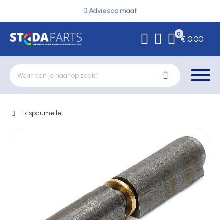
Advies op maat
0
€ 0,00
Laspaumelle
Deurbeslag
Elektrische vergrendeling
Hekwerkonderdelen