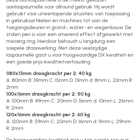
aanlaspaumelle voor allround gebruik. Hij wordt
gebruikt voor uiteenlopende situaties: van toepassing
in gebruiksartikelen en machines tot aan de
toegangsdeuren in grond-, water- en wegenbouw. De
stalen pen is voor een smerend effect afgewerkt met
messing ring. Hierdoor behoudt u langdurig een
soepele draaiwerking. Met deze veelzijdige
laspaumelle gaat u voor hoogwaardige DX kwaliteit en
een goede prijs-kwaliteitverhouding.
080x13mm draagkracht per 2: 40 kg
A: 80mm B: 39mm C: 15mm D: 13mm d: 8mm L: 22mm R:
2mm
100x16mm draagkracht per 2: 50 kg
A: 100mm B: 49mm C: 20mm D: 16mm d: 10mm L: 26mm
R: 2mm
120x16mm draagkracht per 2: 60 kg
A: 120mm B: 59mm C: 20mm D: 16mm d: 11mm L: 29mm
R: 2mm
De hoogwaardige kwaliteit ziet u ten eerste terug in