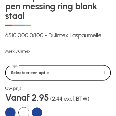
Voedingen
pen messing ring blank
staal
Over ons
6510.000.0800
-
Dulimex Laspaumelle
Contact
Merk:
Dulimex
Type
Selecteer een optie
Uw prijs:
Vanaf 2,95
(2,44 excl. BTW)
-
+