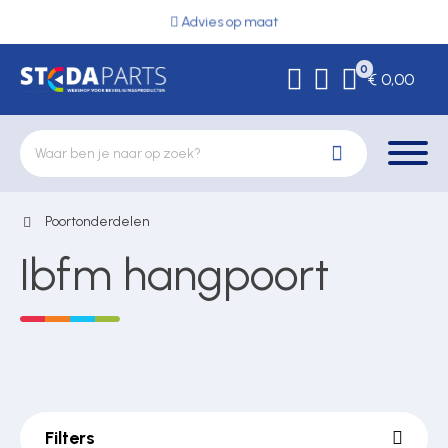
Advies op maat
0
€ 0,00
Poortonderdelen
Deurbeslag
Ibfm hangpoort
Elektrische vergrendeling
Hekwerkonderdelen
Filters
Kluizen