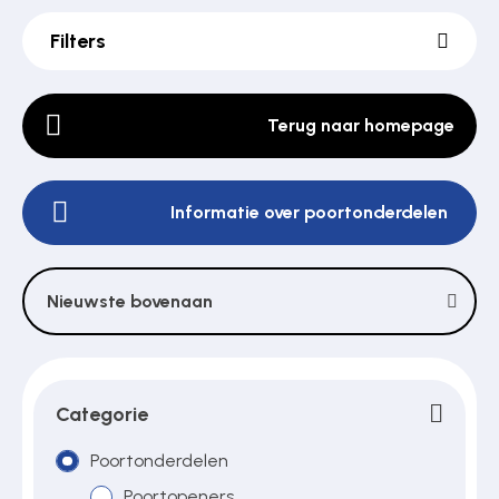
Filters
Poortonderdelen
Terug naar homepage
Pulsgevers
Informatie over poortonderdelen
Sloten
Nieuwste bovenaan
Toegangscontrole
Toegangsverlening
Categorie
Poortonderdelen
Voedingen
Poortopeners