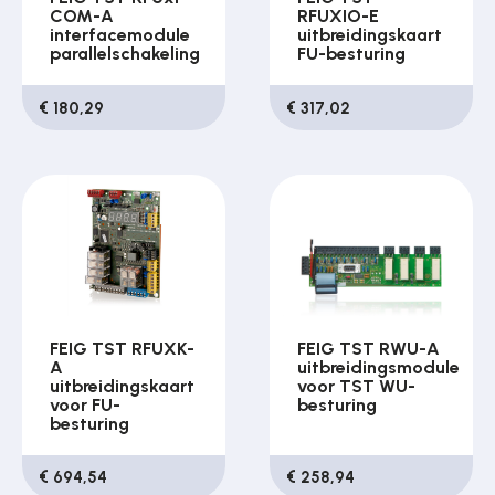
COM-A
RFUXIO-E
interfacemodule
uitbreidingskaart
parallelschakeling
FU-besturing
€ 180,29
€ 317,02
FEIG TST RFUXK-
FEIG TST RWU-A
A
uitbreidingsmodule
uitbreidingskaart
voor TST WU-
voor FU-
besturing
besturing
€ 694,54
€ 258,94