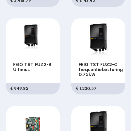
€ 2.418,79
€ 1.143,45
FEIG TST FUZ2-B
FEIG TST FUZ2-C
Ultimus
frequentiebesturing
0,75kW
€ 949,85
€ 1.230,57