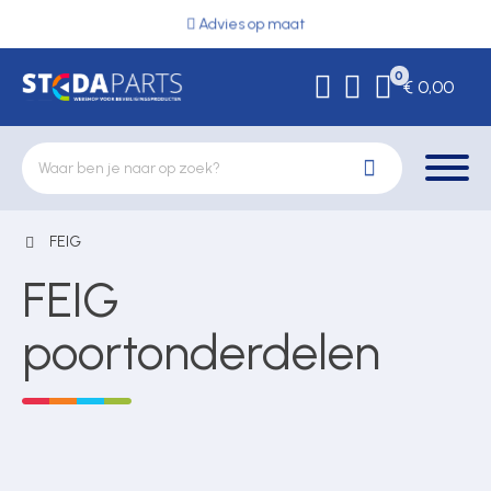
Advies op maat
0
€ 0,00
FEIG
Deurbeslag
FEIG
Elektrische vergrendeling
poortonderdelen
Hekwerkonderdelen
Kluizen