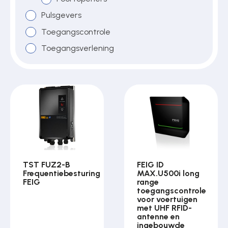
Pulsgevers
Toegangscontrole
Over ons
Toegangsverlening
Contact
TST FUZ2-B
FEIG ID
Frequentiebesturing
MAX.U500i long
FEIG
range
toegangscontrole
voor voertuigen
met UHF RFID-
antenne en
ingebouwde