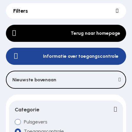
Filters
Poortonderdelen
Terug naar homepage
Pulsgevers
Informatie over toegangscontrole
Sloten
Nieuwste bovenaan
Toegangscontrole
Toegangsverlening
Categorie
Pulsgevers
Voedingen
Toegangscontrole