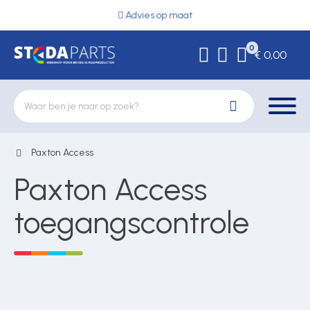
Advies op maat
0
€ 0,00
Paxton Access
Deurbeslag
Paxton Access
Elektrische vergrendeling
toegangscontrole
Hekwerkonderdelen
Kluizen