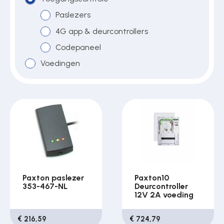
Paslezers
4G app & deurcontrollers
Over ons
Codepaneel
Voedingen
Contact
Paxton paslezer
Paxton10
353-467-NL
Deurcontroller
12V 2A voeding
€ 216,59
€ 724,79