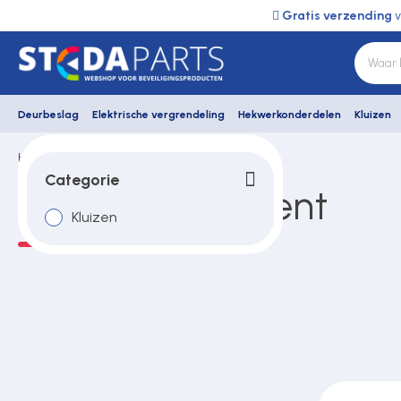
Gratis verzending
v
Deurbeslag
Elektrische vergrendeling
Hekwerkonderdelen
Kluizen
Home
Kruse
Deurbeslag
Categorie
Kruse assortiment
Kluizen
Elektrische vergrendeling
Hekwerkonderdelen
Kluizen