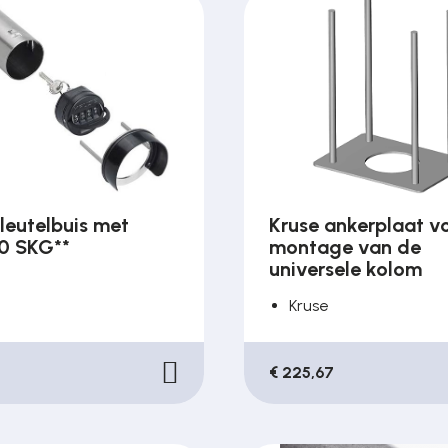
leutelbuis met
Kruse ankerplaat v
0 SKG**
montage van de
universele kolom
Kruse
€ 225,67