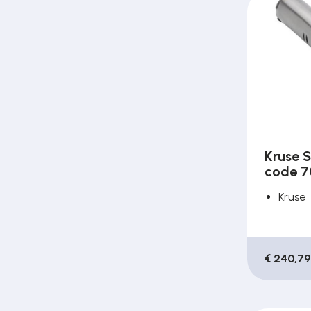
Over ons
Contact
Kruse S
code 7
Kruse
€ 240,79