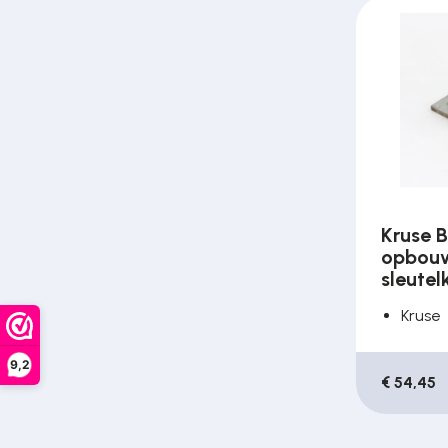
Kruse 
opbou
sleutel
Kruse
9,2
€ 54,45