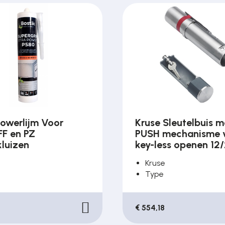
powerlijm Voor
Kruse Sleutelbuis m
F en PZ
PUSH mechanisme 
kluizen
key-less openen 12
Kruse
Type
€ 554,18