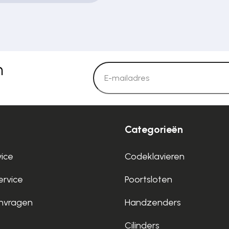
n
Categorieën
vice
Codeklavieren
rvice
Poortsloten
nvragen
Handzenders
Cilinders