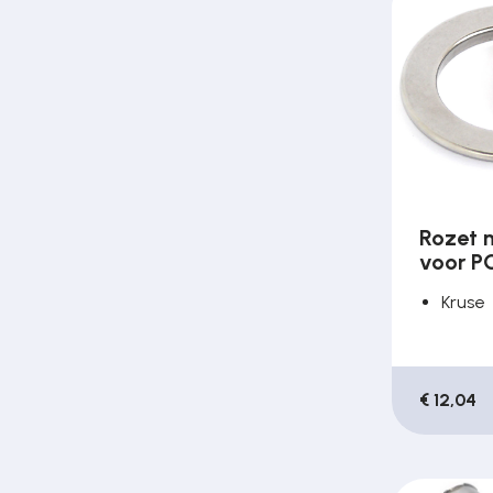
Poortonderdelen
Pulsgevers
Sloten
Rozet m
voor PC
Toegangscontrole
Kruse
Toegangsverlening
€ 12,04
Voedingen