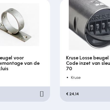
Beugel voor
Kruse Losse beugel
wmontage van de
Code inzet van sleu
kluis
70
Kruse
€ 24,14