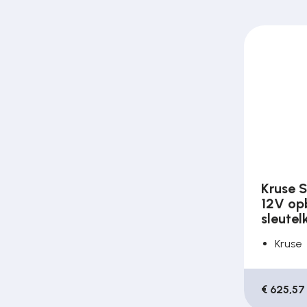
Kruse S
12V op
sleutel
Kruse
€ 625,57