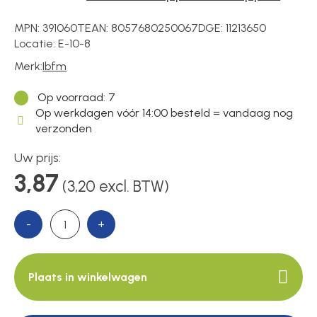
Voedingen
MPN:
391060T
EAN:
8057680250067
DGE:
11213650
Locatie:
E-10-8
Over ons
Merk:
Ibfm
Op voorraad
: 7
Op werkdagen vóór 14:00 besteld = vandaag nog
Contact
verzonden
Uw prijs:
3,87
(3,20 excl. BTW)
-
+
Plaats in winkelwagen