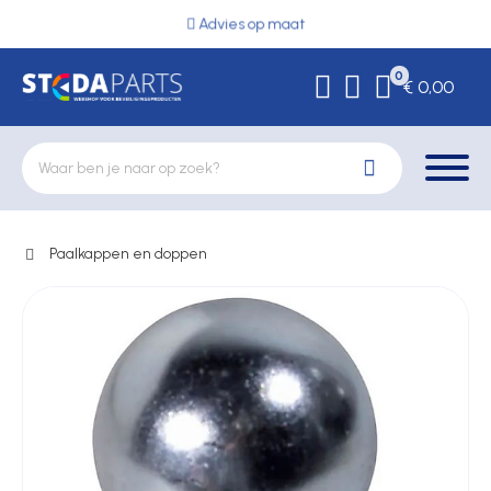
Advies op maat
0
€ 0,00
Paalkappen en doppen
Deurbeslag
Elektrische vergrendeling
Hekwerkonderdelen