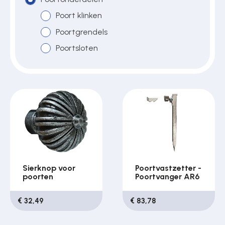
Poort klinken
Poortgrendels
Over ons
Poortsloten
Contact
Sierknop voor
Poortvastzetter -
poorten
Poortvanger AR6
€ 32,49
€ 83,78