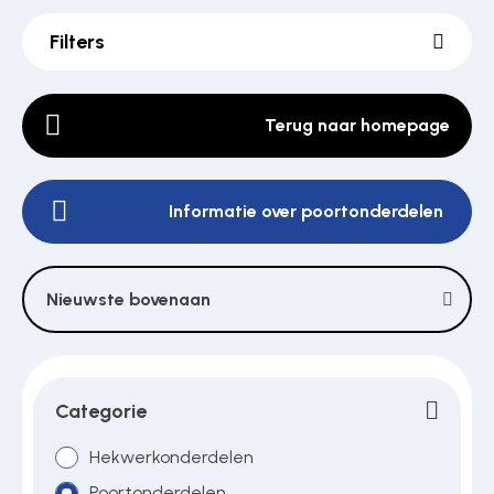
Filters
Poortonderdelen
Terug naar homepage
Pulsgevers
Informatie over poortonderdelen
Sloten
Nieuwste bovenaan
Toegangscontrole
Toegangsverlening
Categorie
Hekwerkonderdelen
Voedingen
Poortonderdelen