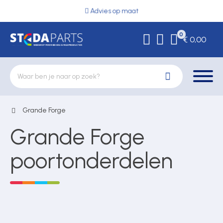
Advies op maat
0
€ 0,00
Grande Forge
Deurbeslag
Grande Forge
Elektrische vergrendeling
poortonderdelen
Hekwerkonderdelen
Kluizen