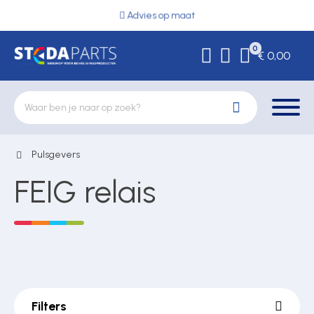
Advies op maat
0
€ 0,00
Pulsgevers
Deurbeslag
FEIG relais
Elektrische vergrendeling
Hekwerkonderdelen
Filters
Kluizen