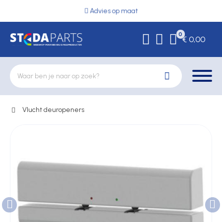
Advies op maat
0
€ 0,00
Vlucht deuropeners
Deurbeslag
Elektrische vergrendeling
Hekwerkonderdelen
Kluizen