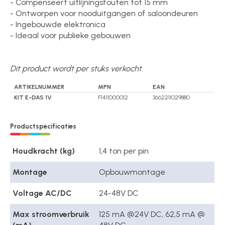
- Compenseert uitlijningsfouten tot 15 mm
- Ontworpen voor nooduitgangen of saloondeuren
- Ingebouwde elektronica
- Ideaal voor publieke gebouwen
Dit product wordt per stuks verkocht.
ARTIKELNUMMER
MPN
EAN
KIT E-DAS 1V
F1411000012
3662211029880
Productspecificaties
Houdkracht (kg)
1,4 ton per pin
Montage
Opbouwmontage
Voltage AC/DC
24-48V DC
Max stroomverbruik
125 mA @24V DC, 62,5 mA @