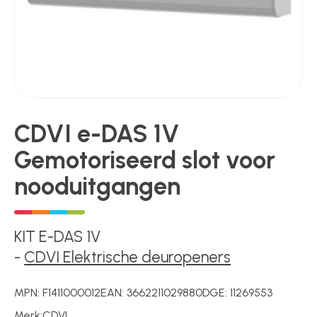
Poortonderdelen
Pulsgevers
CDVI e-DAS 1V
Gemotoriseerd slot voor
Sloten
nooduitgangen
Toegangscontrole
KIT E-DAS 1V
-
CDVI Elektrische deuropeners
Toegangsverlening
MPN:
F1411000012
EAN:
3662211029880
DGE:
11269553
Voedingen
Merk:
CDVI