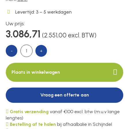
Levertijd: 3 – 5 werkdagen
Over ons
Uw prijs:
3.086,71
(2.551,00 excl. BTW)
Contact
-
+
Plaats in winkelwagen
Vraag een offerte aan
Gratis verzending
vanaf €100 excl. btw (m.u.v lange
lengtes)
Bestelling af te halen
bij afhaalbalie in Schijndel