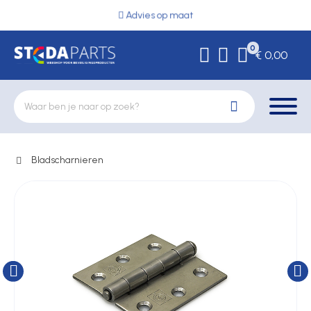
Advies op maat
0
€ 0,00
Bladscharnieren
Deurbeslag
Elektrische vergrendeling
Hekwerkonderdelen