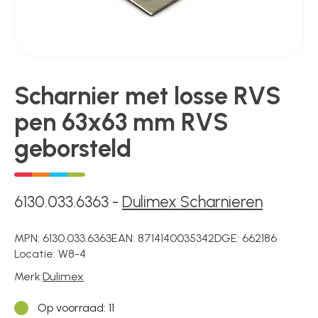
Kluizen
Poortonderdelen
Scharnier met losse RVS
Pulsgevers
pen 63x63 mm RVS
geborsteld
Sloten
6130.033.6363
-
Dulimex Scharnieren
Toegangscontrole
MPN:
6130.033.6363
EAN:
8714140035342
DGE:
662186
Locatie:
W8-4
Toegangsverlening
Merk:
Dulimex
Op voorraad
: 11