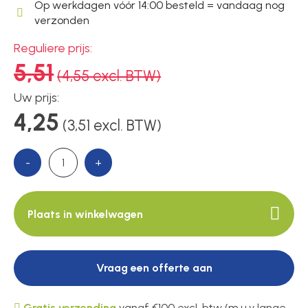
Voedingen
Op werkdagen vóór 14:00 besteld = vandaag nog
verzonden
Reguliere prijs:
Over ons
5,51
(4,55 excl. BTW)
Uw prijs:
Contact
4,25
(3,51 excl. BTW)
-
+
Plaats in winkelwagen
Vraag een offerte aan
Gratis verzending
vanaf €100 excl. btw (m.u.v lange