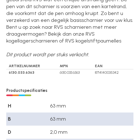
pen van dit scharnier is voorzien van een kartelrand,
die voorkomt dat de pen omhoog kruipt. Zo bent u
verzekerd van een degelijk basisscharnier voor uw klus.
Bent u op zoek naar RVS scharnieren met meer
draagvermogen? Bekijk dan onze RVS
kogellagerscharnieren of RVS kogelstiftpaumelles
Dit product wordt per stuks verkocht.
ARTIKELNUMMER
MPN
EAN
6130.033.6363
6130.033.6363
8714140035342
Productspecificaties
H
63 mm
B
63 mm
D
2,0 mm