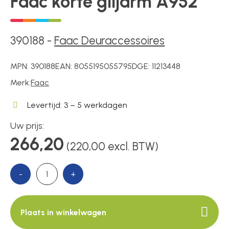
Faac korte glijarm A952
Poortonderdelen
390188
-
Faac Deuraccessoires
MPN:
390188
EAN:
8055195055795
DGE:
11213448
Pulsgevers
Merk:
Faac
Levertijd: 3 – 5 werkdagen
Sloten
Uw prijs:
266,20
(220,00 excl. BTW)
Toegangscontrole
-
+
Toegangsverlening
Plaats in winkelwagen
Voedingen