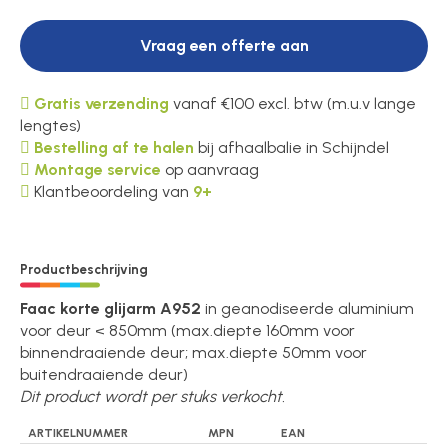
Vraag een offerte aan
Over ons
Gratis verzending
vanaf €100 excl. btw (m.u.v lange
lengtes)
Bestelling af te halen
bij afhaalbalie in Schijndel
Contact
Montage service
op aanvraag
Klantbeoordeling van
9+
Productbeschrijving
Faac korte glijarm A952
in geanodiseerde aluminium
voor deur < 850mm (max.diepte 160mm voor
binnendraaiende deur; max.diepte 50mm voor
buitendraaiende deur)
Dit product wordt per stuks verkocht.
ARTIKELNUMMER
MPN
EAN