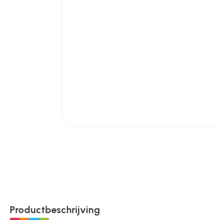
Poortonderdelen
Pulsgevers
Sloten
Toegangscontrole
Toegangsverlening
Voedingen
Productbeschrijving