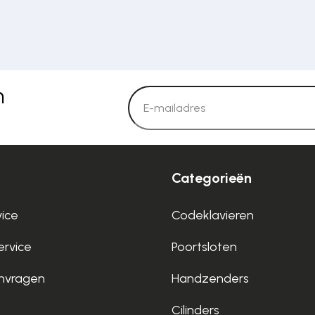
n
Categorieën
vice
Codeklavieren
rvice
Poortsloten
nvragen
Handzenders
Cilinders