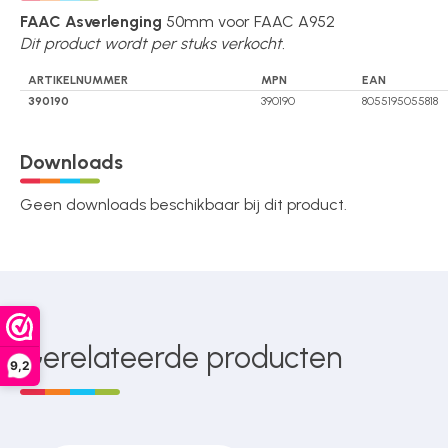
Over ons
FAAC Asverlenging
50mm voor FAAC A952
Dit product wordt per stuks verkocht.
ARTIKELNUMMER
MPN
EAN
Contact
390190
390190
8055195055818
Downloads
Geen downloads beschikbaar bij dit product.
Gerelateerde producten
9,2