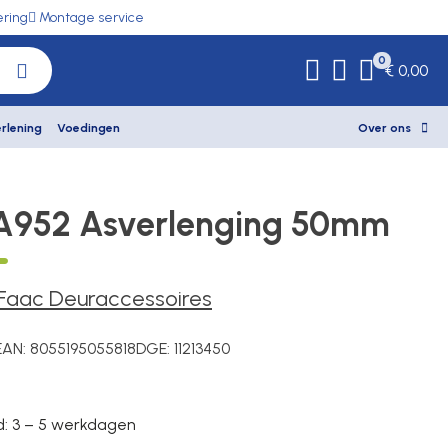
ering
Montage service
0
€ 0,00
rlening
Voedingen
Over ons
A952 Asverlenging 50mm
Faac Deuraccessoires
EAN:
8055195055818
DGE:
11213450
jd: 3 – 5 werkdagen