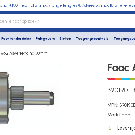
anaf €100,- excl. btw (m.u.v lange lengtes)
Advies op maat
Snelle lev
Poortonderdelen
Pulsgevers
Sloten
Toegangscontrole
Toegangsve
 A952 Asverlenging 50mm
Faac 
390190
-
MPN:
390190
Merk:
Faac
Leverti