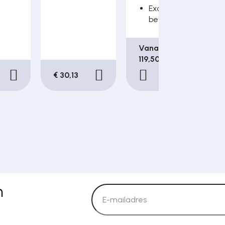
Exclusief
bevestignsset
Vanaf €
119,50
€ 30,13
n