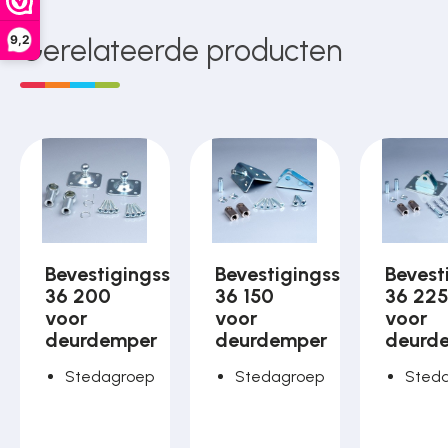
9,2
Gerelateerde producten
Bevestigingsset
Bevestigingsset
Bevest
36 200
36 150
36 22
voor
voor
voor
deurdemper
deurdemper
deurd
Stedagroep
Stedagroep
Sted