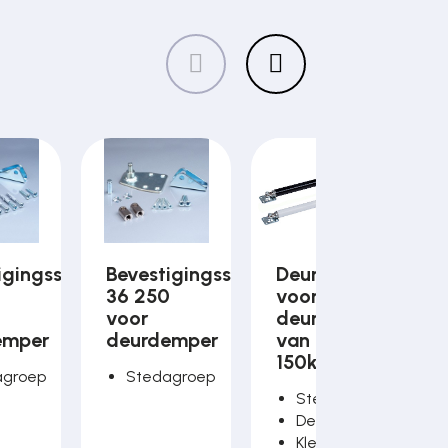
igingsset
Bevestigingsset
Deurdemper
5
36 250
voor
voor
deurgewicht
emper
deurdemper
van 40 tot
150kg
agroep
Stedagroep
Stedagroep
Deurgewicht
Kleur