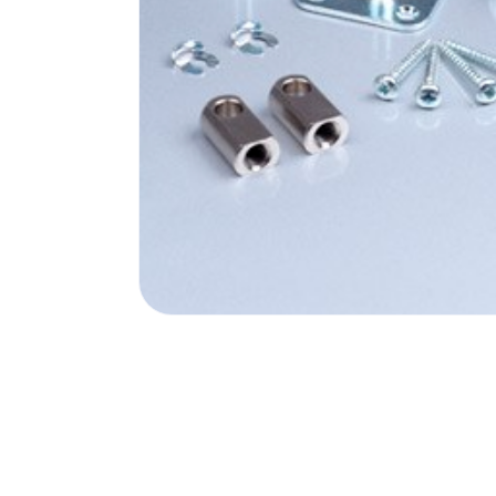
Poortonderdelen
Pulsgevers
Sloten
Toegangscontrole
Toegangsverlening
Voedingen