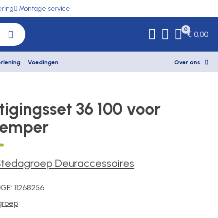
ering
Montage service
0
€ 0,00
rlening
Voedingen
Over ons
tigingsset 36 100 voor
demper
Stedagroep Deuraccessoires
DGE:
11268256
groep