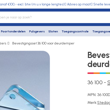
anaf €100,- excl. btw (m.u.v lange lengtes)
Advies op maat
Snelle lev
Poortonderdelen
Pulsgevers
Sloten
Toegangscontrole
Toegangsve
zers
Bevestigingsset 36 100 voor deurdemper
Beves
deur
36 100
-
MPN:
36 100
Merk:
Steda