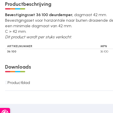
Productbeschrijving
Over ons
Bevestigingsset 36 100 deurdemper,
dagmaat 42 mm.
Bevestigingsset voor horizontale naar buiten draaiende 
een minimale dagmaat van 42 mm.
Contact
C > 42 mm.
Dit product wordt per stuks verkocht.
ARTIKELNUMMER
MPN
36 100
36 100
Downloads
Productblad