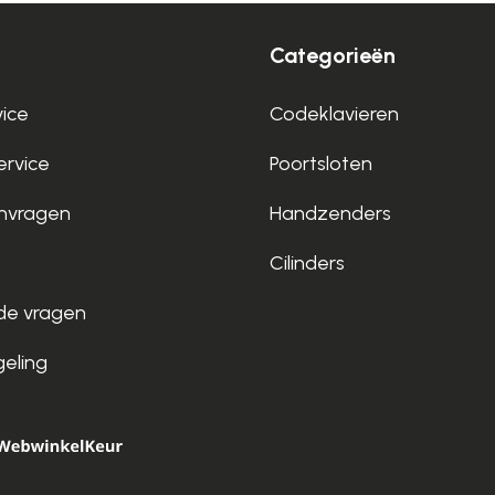
Categorieën
vice
Codeklavieren
rvice
Poortsloten
nvragen
Handzenders
Cilinders
de vragen
geling