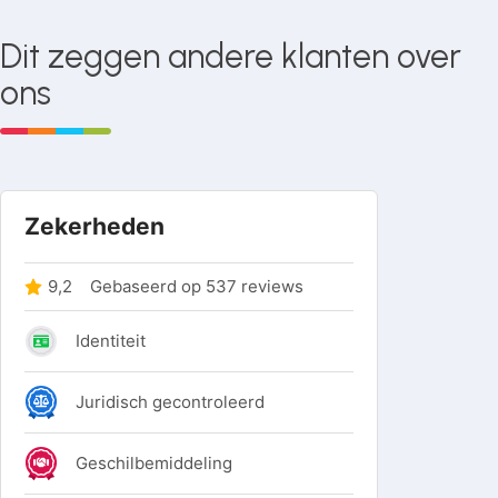
Dit zeggen andere klanten over
ons
Bevestigingsset
36 175
voor
deurdemper
Stedagroep