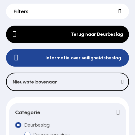
Filters
Poortonderdelen
Terug naar Deurbeslag
Pulsgevers
Informatie over veiligheidsbeslag
Sloten
Nieuwste bovenaan
Toegangscontrole
Toegangsverlening
Categorie
Deurbeslag
Voedingen
Deuraccessoires