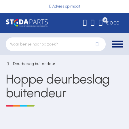
Advies op maat
0
€ 0,00
Deurbeslag buitendeur
Deurbeslag
Hoppe deurbeslag
Elektrische vergrendeling
buitendeur
Hekwerkonderdelen
Kluizen