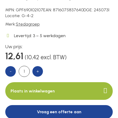
MPN:
GPF690102107
EAN:
8716075837640
DGE:
2450731
Locatie:
G-4-2
Over ons
Merk:
Stedagroep
Levertijd: 3 – 5 werkdagen
Contact
Uw prijs:
12,61
(10,42 excl. BTW)
-
+
Plaats in winkelwagen
Vraag een offerte aan