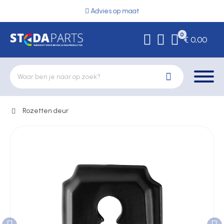
Advies op maat
0
€ 0,00
Rozetten deur
Deurbeslag
Elektrische vergrendeling
Hekwerkonderdelen
Kluizen