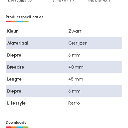
GPF690102107
GPF690102107
8716075837640
Productspecificaties
Kleur
Zwart
Materiaal
Gietijzer
Diepte
6 mm
Breedte
40 mm
Lengte
48 mm
Diepte
6 mm
Lifestyle
Retro
Downloads