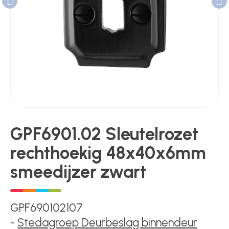
Poortonderdelen
Pulsgevers
Sloten
GPF6901.02 Sleutelrozet
rechthoekig 48x40x6mm
Toegangscontrole
smeedijzer zwart
Toegangsverlening
GPF690102107
-
Stedagroep Deurbeslag binnendeur
Voedingen