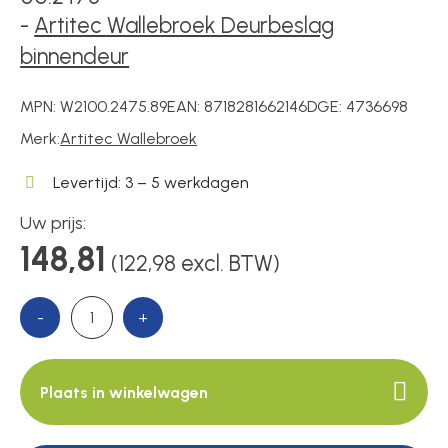
Voedingen
-
Artitec Wallebroek Deurbeslag
binnendeur
Over ons
MPN:
W2100.2475.89
EAN:
8718281662146
DGE:
4736698
Merk:
Artitec Wallebroek
Contact
Levertijd: 3 – 5 werkdagen
Uw prijs:
148,81
(122,98 excl. BTW)
-
+
Plaats in winkelwagen