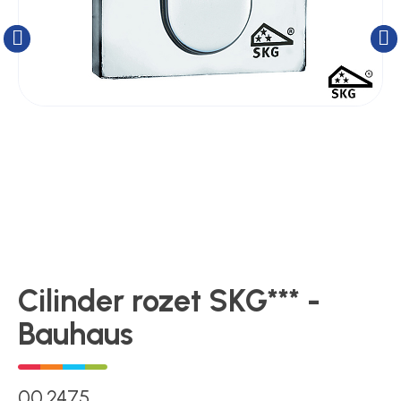
Kluizen
Poortonderdelen
Pulsgevers
Sloten
Toegangscontrole
Cilinder rozet SKG*** -
Bauhaus
Toegangsverlening
00.2475