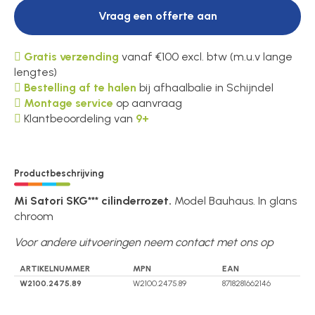
Vraag een offerte aan
Gratis verzending
vanaf €100 excl. btw (m.u.v lange
lengtes)
Bestelling af te halen
bij afhaalbalie in Schijndel
Montage service
op aanvraag
Klantbeoordeling van
9+
Productbeschrijving
Mi Satori SKG*** cilinderrozet.
Model Bauhaus. In glans
chroom
Voor andere uitvoeringen neem contact met ons op
ARTIKELNUMMER
MPN
EAN
W2100.2475.89
W2100.2475.89
8718281662146