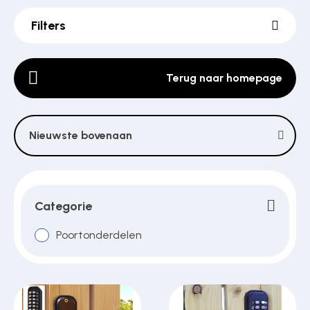
Filters
Poortonderdelen
Terug naar homepage
Pulsgevers
Nieuwste bovenaan
Sloten
Toegangscontrole
Categorie
Poortonderdelen
Toegangsverlening
Voedingen